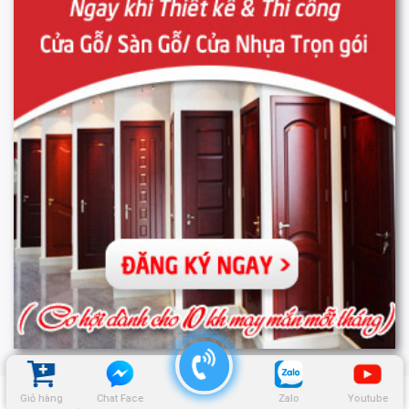
Giỏ hàng
Chat Face
Zalo
Youtube