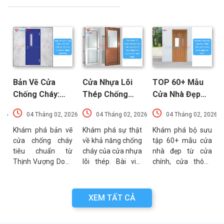
Bản Vẽ Cửa
Cửa Nhựa Lõi
TOP 60+ Mẫu
Chống Cháy:
Thép Chống
Cửa Nhà Đẹp
Chi Tiết Cấu
Cháy: Cấu Tạo
Hiện Đại, Sang
026
04 Tháng 02, 2026
04 Tháng 02, 2026
04 Tháng 02, 2026
Tạo Và Tiêu
Và Các Tiêu
Trọng Xu
t
Chuẩn Kỹ Thuật
Chuẩn An Toàn
Hướng Mới Nhất
u
Khám phá bản vẽ
Khám phá sự thật
Khám phá bộ sưu
a
cửa chống cháy
về khả năng chống
tập 60+ mẫu cửa
Mới Nhất
PCCC Mới Nhất
a
tiêu chuẩn từ
cháy của cửa nhựa
nhà đẹp từ cửa
g
Thịnh Vượng Door.
lõi thép. Bài viết
chính, cửa thông
g
Bài viết cung cấp
phân tích chi tiết
phòng đến cổng
g
thông số kỹ thuật,
cấu tạo, ưu điểm
nhà với đa dạng
n
sơ đồ cấu tạo và
và các tiêu chuẩn
chất liệu. Tư vấn
XEM TẤT CẢ
n
các lưu ý quan
an toàn PCCC mới
lựa chọn cửa bền
a
trọng khi thẩm
nhất hiện nay.
đẹp từ chuyên gia