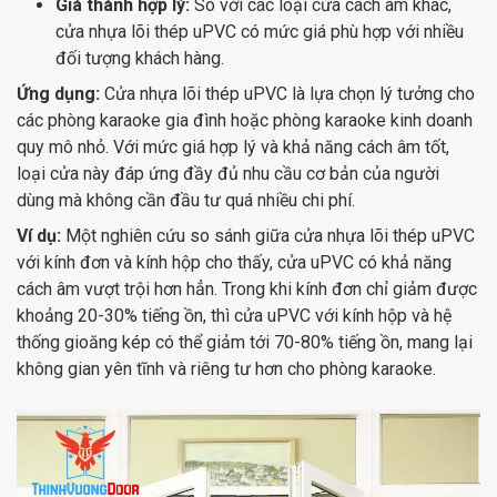
Giá thành hợp lý:
So với các loại cửa cách âm khác,
cửa nhựa lõi thép uPVC có mức giá phù hợp với nhiều
đối tượng khách hàng.
Ứng dụng:
Cửa nhựa lõi thép uPVC là lựa chọn lý tưởng cho
các phòng karaoke gia đình hoặc phòng karaoke kinh doanh
quy mô nhỏ. Với mức giá hợp lý và khả năng cách âm tốt,
loại cửa này đáp ứng đầy đủ nhu cầu cơ bản của người
dùng mà không cần đầu tư quá nhiều chi phí.
Ví dụ:
Một nghiên cứu so sánh giữa cửa nhựa lõi thép uPVC
với kính đơn và kính hộp cho thấy, cửa uPVC có khả năng
cách âm vượt trội hơn hẳn. Trong khi kính đơn chỉ giảm được
khoảng 20-30% tiếng ồn, thì cửa uPVC với kính hộp và hệ
thống gioăng kép có thể giảm tới 70-80% tiếng ồn, mang lại
không gian yên tĩnh và riêng tư hơn cho phòng karaoke.