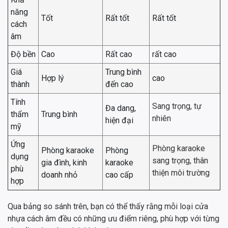
năng
Tốt
Rất tốt
Rất tốt
cách
âm
Độ bền
Cao
Rất cao
rất cao
Giá
Trung bình
Hợp lý
cao
thành
đến cao
Tính
Sang trọng, tự
Đa dang,
thẩm
Trung bình
nhiên
hiện đại
mỹ
Ứng
Phòng karaoke
Phòng karaoke
Phòng
dụng
sang trọng, thân
gia đình, kinh
karaoke
phù
thiện môi trường
doanh nhỏ
cao cấp
hợp
Qua bảng so sánh trên, bạn có thể thấy rằng mỗi loại cửa
nhựa cách âm đều có những ưu điểm riêng, phù hợp với từng