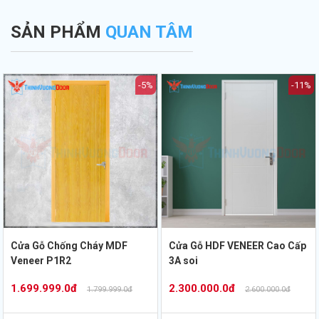
.
định bản vẽ PCCC.
Thịnh Vượng Door.
SẢN PHẨM
QUAN TÂM
-5%
-11%
Cửa Gỗ Chống Cháy MDF
Cửa Gỗ HDF VENEER Cao Cấp
Veneer P1R2
3A soi
1.699.999.0đ
2.300.000.0đ
1.799.999.0đ
2.600.000.0đ