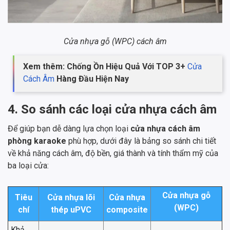
Cửa nhựa gỗ (WPC) cách âm
Xem thêm: Chống Ồn Hiệu Quả Với TOP 3+
Cửa
Cách Âm
Hàng Đầu Hiện Nay
4. So sánh các loại cửa nhựa cách âm
Để giúp bạn dễ dàng lựa chọn loại
cửa nhựa cách âm
phòng karaoke
phù hợp, dưới đây là bảng so sánh chi tiết
về khả năng cách âm, độ bền, giá thành và tính thẩm mỹ của
ba loại cửa:
Cửa nhựa gỗ
Tiêu
Cửa nhựa lõi
Cửa nhựa
(WPC)
chí
thép uPVC
composite
Khả