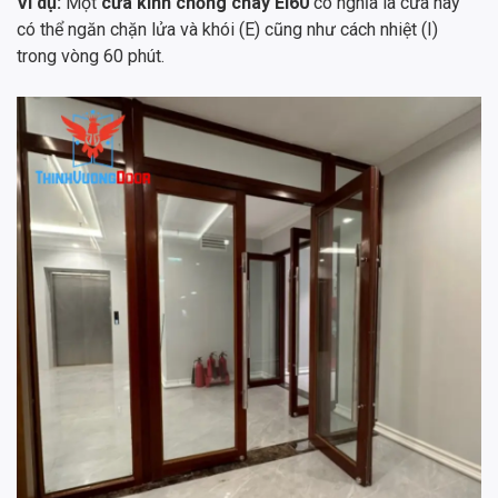
Ví dụ:
Một
cửa kính chống cháy EI60
có nghĩa là cửa này
có thể ngăn chặn lửa và khói (E) cũng như cách nhiệt (I)
trong vòng 60 phút.