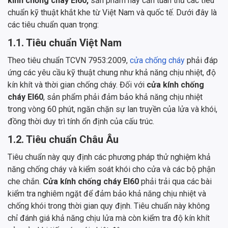
kính chống cháy EI60,
sản phẩm này cần tuân thủ các tiêu
chuẩn kỹ thuật khắt khe từ Việt Nam và quốc tế. Dưới đây là
các tiêu chuẩn quan trọng:
1.1. Tiêu chuẩn Việt Nam
Theo tiêu chuẩn TCVN 7953:2009,
cửa chống cháy
phải đáp
ứng các yêu cầu kỹ thuật chung như khả năng chịu nhiệt, độ
kín khít và thời gian chống cháy. Đối với
cửa kính chống
cháy EI60
, sản phẩm phải đảm bảo khả năng chịu nhiệt
trong vòng 60 phút, ngăn chặn sự lan truyền của lửa và khói,
đồng thời duy trì tính ổn định của cấu trúc.
1.2. Tiêu chuẩn Châu Âu
Tiêu chuẩn này quy định các phương pháp thử nghiệm khả
năng chống cháy và kiểm soát khói cho cửa và các bộ phận
che chắn.
Cửa kính chống cháy EI60
phải trải qua các bài
kiểm tra nghiêm ngặt để đảm bảo khả năng chịu nhiệt và
chống khói trong thời gian quy định. Tiêu chuẩn này không
chỉ đánh giá khả năng chịu lửa mà còn kiểm tra độ kín khít