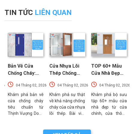
TIN TỨC
LIÊN QUAN
Bản Vẽ Cửa
Cửa Nhựa Lõi
TOP 60+ Mẫu
Chống Cháy:
Thép Chống
Cửa Nhà Đẹp
Chi Tiết Cấu
Cháy: Cấu Tạo
Hiện Đại, Sang
026
04 Tháng 02, 2026
04 Tháng 02, 2026
04 Tháng 02, 2026
Tạo Và Tiêu
Và Các Tiêu
Trọng Xu
t
Chuẩn Kỹ Thuật
Chuẩn An Toàn
Hướng Mới Nhất
u
Khám phá bản vẽ
Khám phá sự thật
Khám phá bộ sưu
a
cửa chống cháy
về khả năng chống
tập 60+ mẫu cửa
Mới Nhất
PCCC Mới Nhất
a
tiêu chuẩn từ
cháy của cửa nhựa
nhà đẹp từ cửa
g
Thịnh Vượng Door.
lõi thép. Bài viết
chính, cửa thông
g
Bài viết cung cấp
phân tích chi tiết
phòng đến cổng
g
thông số kỹ thuật,
cấu tạo, ưu điểm
nhà với đa dạng
n
sơ đồ cấu tạo và
và các tiêu chuẩn
chất liệu. Tư vấn