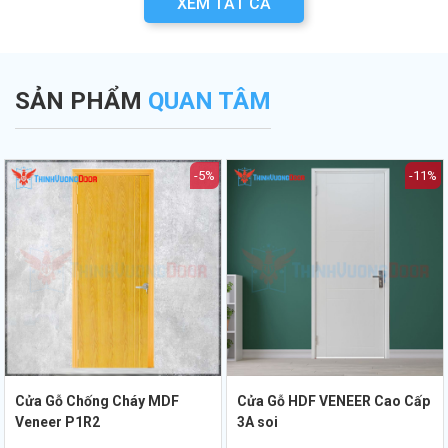
XEM TẤT CẢ
n
các lưu ý quan
an toàn PCCC mới
lựa chọn cửa bền
a
trọng khi thẩm
nhất hiện nay.
đẹp từ chuyên gia
.
định bản vẽ PCCC.
Thịnh Vượng Door.
SẢN PHẨM
QUAN TÂM
-5%
-11%
Cửa Gỗ Chống Cháy MDF
Cửa Gỗ HDF VENEER Cao Cấp
Veneer P1R2
3A soi