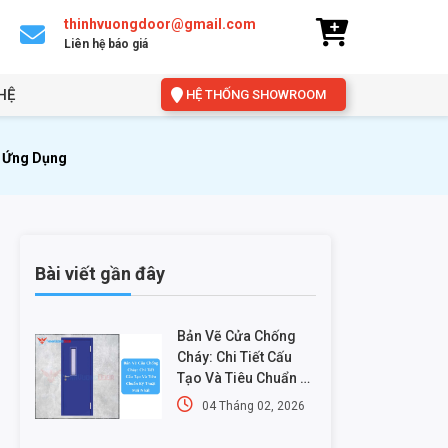
thinhvuongdoor@gmail.com
Liên hệ báo giá
HỆ
HỆ THỐNG SHOWROOM
& Ứng Dụng
Bài viết gần đây
Bản Vẽ Cửa Chống
Cháy: Chi Tiết Cấu
Tạo Và Tiêu Chuẩn Kỹ
Thuật Mới Nhất
04 Tháng 02, 2026