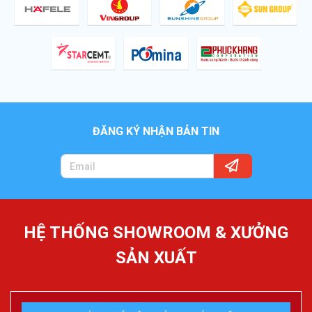
ĐĂNG KÝ NHẬN BẢN TIN
HỆ THỐNG SHOWROOM & XƯỞNG
SẢN XUẤT