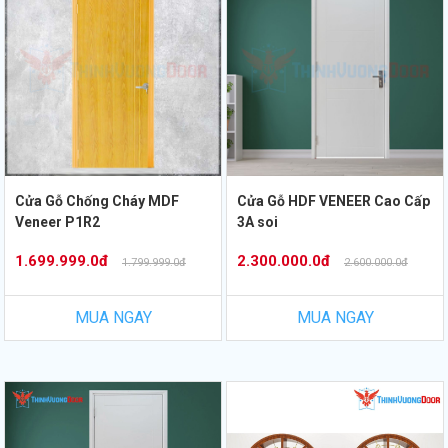
Cửa Gỗ Chống Cháy MDF
Cửa Gỗ HDF VENEER Cao Cấp
Veneer P1R2
3A soi
1.699.999.0đ
2.300.000.0đ
1.799.999.0đ
2.600.000.0đ
MUA NGAY
MUA NGAY