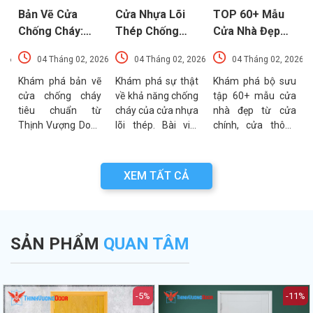
Bản Vẽ Cửa
Cửa Nhựa Lõi
TOP 60+ Mẫu
Chống Cháy:
Thép Chống
Cửa Nhà Đẹp
Chi Tiết Cấu
Cháy: Cấu Tạo
Hiện Đại, Sang
026
04 Tháng 02, 2026
04 Tháng 02, 2026
04 Tháng 02, 2026
Tạo Và Tiêu
Và Các Tiêu
Trọng Xu
t
Chuẩn Kỹ Thuật
Chuẩn An Toàn
Hướng Mới Nhất
u
Khám phá bản vẽ
Khám phá sự thật
Khám phá bộ sưu
a
cửa chống cháy
về khả năng chống
tập 60+ mẫu cửa
Mới Nhất
PCCC Mới Nhất
a
tiêu chuẩn từ
cháy của cửa nhựa
nhà đẹp từ cửa
g
Thịnh Vượng Door.
lõi thép. Bài viết
chính, cửa thông
g
Bài viết cung cấp
phân tích chi tiết
phòng đến cổng
g
thông số kỹ thuật,
cấu tạo, ưu điểm
nhà với đa dạng
n
sơ đồ cấu tạo và
và các tiêu chuẩn
chất liệu. Tư vấn
XEM TẤT CẢ
n
các lưu ý quan
an toàn PCCC mới
lựa chọn cửa bền
a
trọng khi thẩm
nhất hiện nay.
đẹp từ chuyên gia
.
định bản vẽ PCCC.
Thịnh Vượng Door.
SẢN PHẨM
QUAN TÂM
-5%
-11%