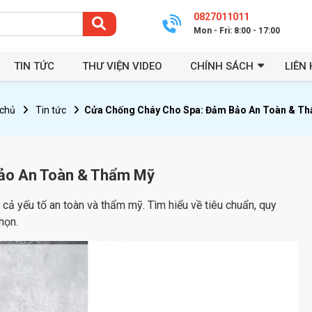
0827011011
Mon - Fri: 8:00 - 17:00
TIN TỨC
THƯ VIỆN VIDEO
CHÍNH SÁCH
LIÊN 
 chủ
Tin tức
Cửa Chống Cháy Cho Spa: Đảm Bảo An Toàn & T
ảo An Toàn & Thẩm Mỹ
ả yếu tố an toàn và thẩm mỹ. Tìm hiểu về tiêu chuẩn, quy
họn.