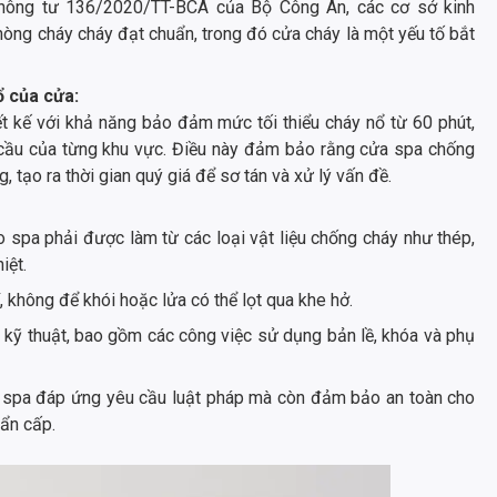
Thông tư 136/2020/TT-BCA của Bộ Công An, các cơ sở kinh
hòng cháy cháy đạt chuẩn, trong đó cửa cháy là một yếu tố bắt
ổ của cửa:
t kế với khả năng bảo đảm mức tối thiểu cháy nổ từ 60 phút,
 cầu của từng khu vực. Điều này đảm bảo rằng cửa spa chống
, tạo ra thời gian quý giá để sơ tán và xử lý vấn đề.
 spa phải được làm từ các loại vật liệu chống cháy như thép,
iệt.
í, không để khói hoặc lửa có thể lọt qua khe hở.
 kỹ thuật, bao gồm các công việc sử dụng bản lề, khóa và phụ
úp spa đáp ứng yêu cầu luật pháp mà còn đảm bảo an toàn cho
hẩn cấp.