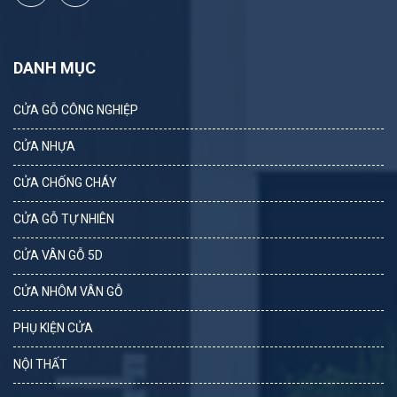
DANH MỤC
CỬA GỖ CÔNG NGHIỆP
CỬA NHỰA
CỬA CHỐNG CHÁY
CỬA GỖ TỰ NHIÊN
CỬA VÂN GỖ 5D
CỬA NHÔM VÂN GỖ
PHỤ KIỆN CỬA
NỘI THẤT