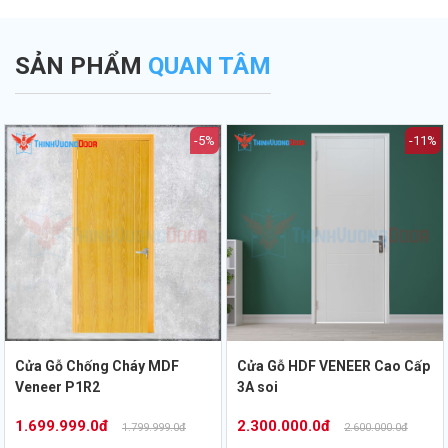
a
trọng khi thẩm
nhất hiện nay.
đẹp từ chuyên gia
.
định bản vẽ PCCC.
Thịnh Vượng Door.
SẢN PHẨM
QUAN TÂM
-5%
-11%
Cửa Gỗ Chống Cháy MDF
Cửa Gỗ HDF VENEER Cao Cấp
Veneer P1R2
3A soi
1.699.999.0đ
2.300.000.0đ
1.799.999.0đ
2.600.000.0đ