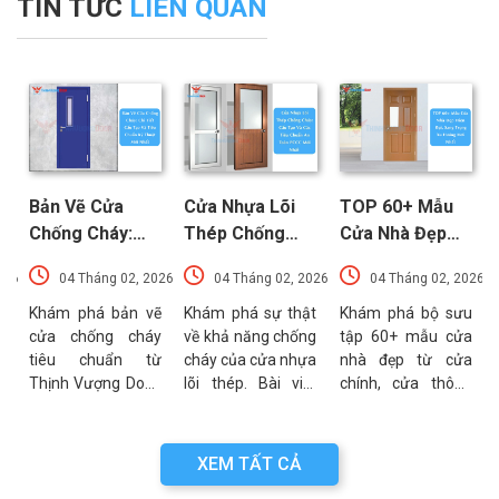
TIN TỨC
LIÊN QUAN
Bản Vẽ Cửa
Cửa Nhựa Lõi
TOP 60+ Mẫu
Chống Cháy:
Thép Chống
Cửa Nhà Đẹp
Chi Tiết Cấu
Cháy: Cấu Tạo
Hiện Đại, Sang
026
04 Tháng 02, 2026
04 Tháng 02, 2026
04 Tháng 02, 2026
Tạo Và Tiêu
Và Các Tiêu
Trọng Xu
t
Chuẩn Kỹ Thuật
Chuẩn An Toàn
Hướng Mới Nhất
u
Khám phá bản vẽ
Khám phá sự thật
Khám phá bộ sưu
a
cửa chống cháy
về khả năng chống
tập 60+ mẫu cửa
Mới Nhất
PCCC Mới Nhất
a
tiêu chuẩn từ
cháy của cửa nhựa
nhà đẹp từ cửa
g
Thịnh Vượng Door.
lõi thép. Bài viết
chính, cửa thông
g
Bài viết cung cấp
phân tích chi tiết
phòng đến cổng
g
thông số kỹ thuật,
cấu tạo, ưu điểm
nhà với đa dạng
n
sơ đồ cấu tạo và
và các tiêu chuẩn
chất liệu. Tư vấn
XEM TẤT CẢ
n
các lưu ý quan
an toàn PCCC mới
lựa chọn cửa bền