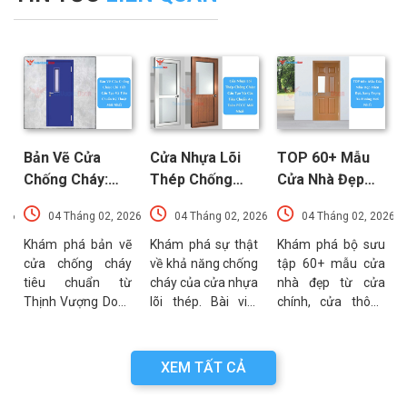
Bản Vẽ Cửa
Cửa Nhựa Lõi
TOP 60+ Mẫu
Chống Cháy:
Thép Chống
Cửa Nhà Đẹp
Chi Tiết Cấu
Cháy: Cấu Tạo
Hiện Đại, Sang
026
04 Tháng 02, 2026
04 Tháng 02, 2026
04 Tháng 02, 2026
Tạo Và Tiêu
Và Các Tiêu
Trọng Xu
t
Chuẩn Kỹ Thuật
Chuẩn An Toàn
Hướng Mới Nhất
u
Khám phá bản vẽ
Khám phá sự thật
Khám phá bộ sưu
a
cửa chống cháy
về khả năng chống
tập 60+ mẫu cửa
Mới Nhất
PCCC Mới Nhất
a
tiêu chuẩn từ
cháy của cửa nhựa
nhà đẹp từ cửa
g
Thịnh Vượng Door.
lõi thép. Bài viết
chính, cửa thông
g
Bài viết cung cấp
phân tích chi tiết
phòng đến cổng
g
thông số kỹ thuật,
cấu tạo, ưu điểm
nhà với đa dạng
n
sơ đồ cấu tạo và
và các tiêu chuẩn
chất liệu. Tư vấn
XEM TẤT CẢ
n
các lưu ý quan
an toàn PCCC mới
lựa chọn cửa bền
a
trọng khi thẩm
nhất hiện nay.
đẹp từ chuyên gia