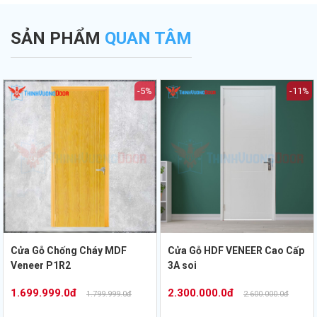
.
định bản vẽ PCCC.
Thịnh Vượng Door.
SẢN PHẨM
QUAN TÂM
-5%
-11%
Cửa Gỗ Chống Cháy MDF
Cửa Gỗ HDF VENEER Cao Cấp
Veneer P1R2
3A soi
1.699.999.0đ
2.300.000.0đ
1.799.999.0đ
2.600.000.0đ