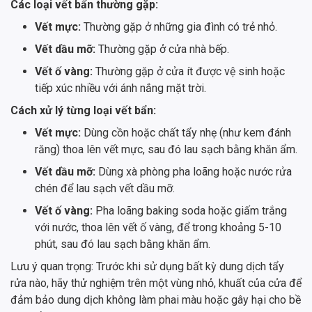
Các loại vết bẩn thường gặp:
Vết mực:
Thường gặp ở những gia đình có trẻ nhỏ.
Vết dầu mỡ:
Thường gặp ở cửa nhà bếp.
Vết ố vàng:
Thường gặp ở cửa ít được vệ sinh hoặc
tiếp xúc nhiều với ánh nắng mặt trời.
Cách xử lý từng loại vết bẩn:
Vết mực:
Dùng cồn hoặc chất tẩy nhẹ (như kem đánh
răng) thoa lên vết mực, sau đó lau sạch bằng khăn ẩm.
Vết dầu mỡ:
Dùng xà phòng pha loãng hoặc nước rửa
chén để lau sạch vết dầu mỡ.
Vết ố vàng:
Pha loãng baking soda hoặc giấm trắng
với nước, thoa lên vết ố vàng, để trong khoảng 5-10
phút, sau đó lau sạch bằng khăn ẩm.
Lưu ý quan trọng: Trước khi sử dụng bất kỳ dung dịch tẩy
rửa nào, hãy thử nghiệm trên một vùng nhỏ, khuất của cửa để
đảm bảo dung dịch không làm phai màu hoặc gây hại cho bề