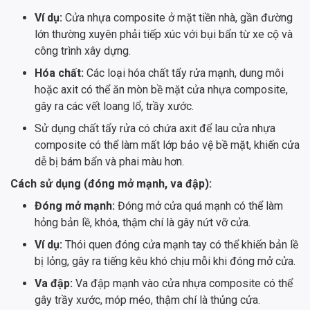
Ví dụ:
Cửa nhựa composite ở mặt tiền nhà, gần đường
lớn thường xuyên phải tiếp xúc với bụi bẩn từ xe cộ và
công trình xây dựng.
Hóa chất:
Các loại hóa chất tẩy rửa mạnh, dung môi
hoặc axit có thể ăn mòn bề mặt cửa nhựa composite,
gây ra các vết loang lổ, trầy xước.
Sử dụng chất tẩy rửa có chứa axit để lau cửa nhựa
composite có thể làm mất lớp bảo vệ bề mặt, khiến cửa
dễ bị bám bẩn và phai màu hơn.
Cách sử dụng (đóng mở mạnh, va đập):
Đóng mở mạnh:
Đóng mở cửa quá mạnh có thể làm
hỏng bản lề, khóa, thậm chí là gây nứt vỡ cửa.
Ví dụ:
Thói quen đóng cửa mạnh tay có thể khiến bản lề
bị lỏng, gây ra tiếng kêu khó chịu mỗi khi đóng mở cửa.
Va đập:
Va đập mạnh vào cửa nhựa composite có thể
gây trầy xước, móp méo, thậm chí là thủng cửa.