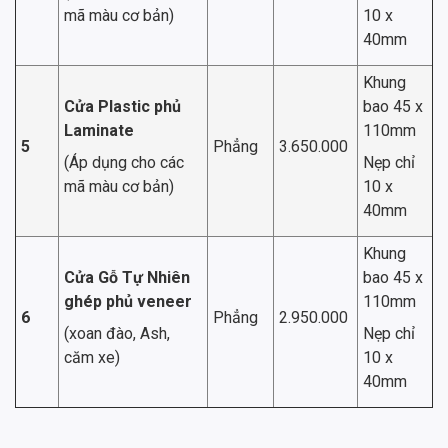
mã màu cơ bản)
10 x
40mm
Khung
Cửa Plastic phủ
bao 45 x
Laminate
110mm
5
Phẳng
3.650.000
(Áp dụng cho các
Nẹp chỉ
mã màu cơ bản)
10 x
40mm
Khung
Cửa Gỗ Tự Nhiên
bao 45 x
ghép phủ veneer
110mm
6
Phẳng
2.950.000
(xoan đào, Ash,
Nẹp chỉ
căm xe)
10 x
40mm