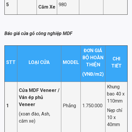
5
980
Căm Xe
Báo giá cửa gỗ công nghiệp MDF
ĐƠN GIÁ
BỘ HOÀN
CHI
STT
LOẠI CỬA
MODEL
THIỆN
TIẾT
(VNĐ/m
2
)
Khung
Cửa MDF Veneer /
bao 40 x
Ván ép phủ
110mm
Veneer
1
Phẳng
1.750.000
Nẹp chỉ
(xoan đào, Ash,
10 x
căm xe)
40mm