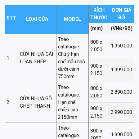
KÍCH
ĐƠN GIÁ
THƯỚC
BỘ
STT
LOẠI CỬA
MODEL
(mm)
(VNĐ/Bộ)
Theo
800 x
1.950.000
catalogue.
2.050
CỬA NHỰA ĐÀI
Chú ý hạn
1
LOAN GHÉP
chế mẫu nhỏ
900 x
dưới cánh
1.999.000
2.150
750mm
Theo
800 x
2.890.000
catalogue.
2.050
CỬA NHỰA GỖ
2
Hạn chế
GHÉP THANH
900 x
chiều cao
2.990.000
2.150
2150mm
Theo
800 x
1.990.000
catalogue.
2050