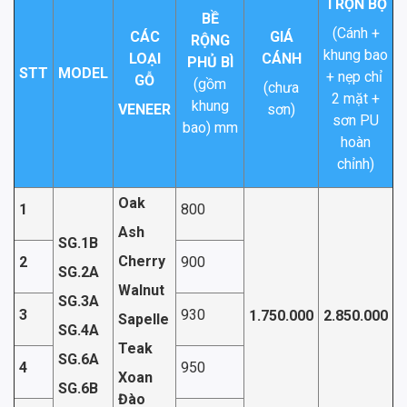
TRỌN BỘ
BỀ
(Cánh +
CÁC
GIÁ
RỘNG
khung bao
LOẠI
CÁNH
PHỦ BÌ
STT
MODEL
+ nẹp chỉ
GỖ
(gồm
(chưa
2 mặt +
khung
VENEER
sơn)
sơn PU
bao) mm
hoàn
chỉnh)
Oak
1
800
Ash
SG.1B
Cherry
2
900
SG.2A
Walnut
SG.3A
3
930
1.750.000
2.850.000
Sapelle
SG.4A
Teak
SG.6A
4
950
Xoan
SG.6B
Đào