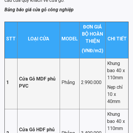
cầu của quý khách về cửa gỗ.
Bảng báo giá cửa gỗ công nghiệp
ĐƠN GIÁ
BỘ HOÀN
STT
LOẠI CỬA
MODEL
CHI TIẾT
THIỆN
(VNĐ/m
2
)
Khung
bao 40 x
110mm
Cửa Gỗ MDF phủ
1
Phẳng
2.990.000
PVC
Nẹp chỉ
10 x
40mm
Khung
bao 40 x
110mm
Cửa Gỗ HDF phủ