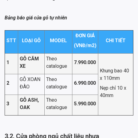
Bảng báo giá cửa gỗ tự nhiên
ĐƠN GIÁ
STT
LOẠI GỖ
MODEL
CHI TIẾT
(VNĐ/m
2
)
GỖ CĂM
Theo
1
7.990.000
XE
catalogue
Khung bao 40
x 110mm
GỖ XOAN
Theo
2
6.990.000
ĐÀO
catalogue
Nẹp chỉ 10 x
40mm
GỖ ASH,
Theo
3
5.990.000
OAK
catalogue
3.2. Cửa phòng ngủ chất liệu nhựa