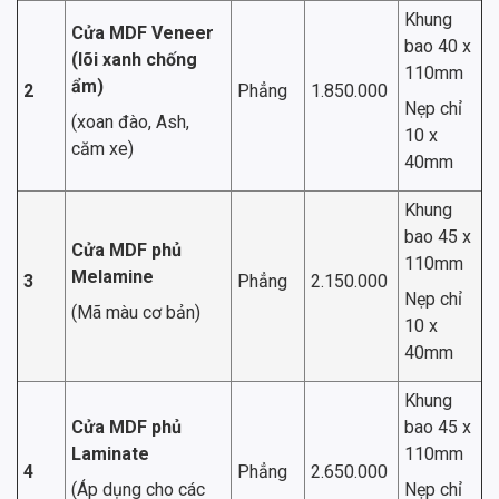
Khung
Cửa MDF Veneer
bao 40 x
(lõi xanh chống
110mm
ẩm)
2
Phẳng
1.850.000
Nẹp chỉ
(xoan đào, Ash,
10 x
căm xe)
40mm
Khung
bao 45 x
Cửa MDF phủ
110mm
Melamine
3
Phẳng
2.150.000
Nẹp chỉ
(Mã màu cơ bản)
10 x
40mm
Khung
Cửa MDF phủ
bao 45 x
Laminate
110mm
4
Phẳng
2.650.000
(Áp dụng cho các
Nẹp chỉ