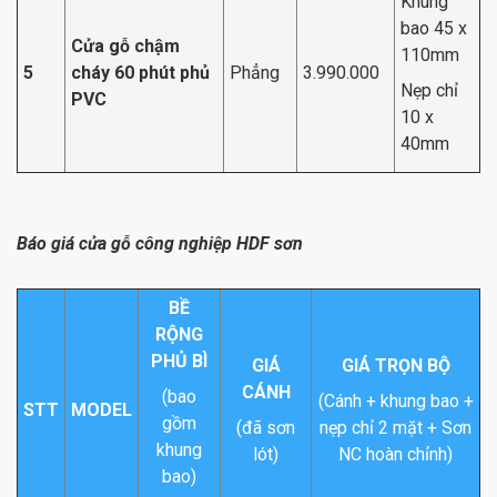
Khung
bao 45 x
Cửa gỗ chậm
110mm
5
cháy 60 phút phủ
Phẳng
3.990.000
Nẹp chỉ
PVC
10 x
40mm
Báo giá cửa gỗ công nghiệp HDF sơn
BỀ
RỘNG
PHỦ BÌ
GIÁ
GIÁ TRỌN BỘ
CÁNH
(bao
(Cánh + khung bao +
STT
MODEL
gồm
(đã sơn
nẹp chỉ 2 mặt + Sơn
khung
lót)
NC hoàn chỉnh)
bao)