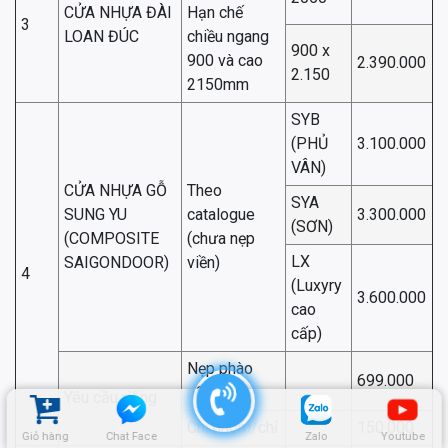
CỬA NHỰA ĐÀI
Hạn chế
3
LOAN ĐÚC
chiều ngang
900 x
900 và cao
2.390.000
2.150
2150mm
SYB
(PHỦ
3.100.000
VÂN)
CỬA NHỰA GỖ
Theo
SYA
SUNG YU
catalogue
3.300.000
(SƠN)
(COMPOSITE
(chưa nẹp
LX
SAIGONDOOR)
viền)
4
(Luxyry
3.600.000
cao
cấp)
Nẹp phào
699.000
nổi/bộ
Yêu cầu riêng
Chỉ nhôm/chỉ
150.000
Giỏ hàng
Chat Face
Zalo
Youtube