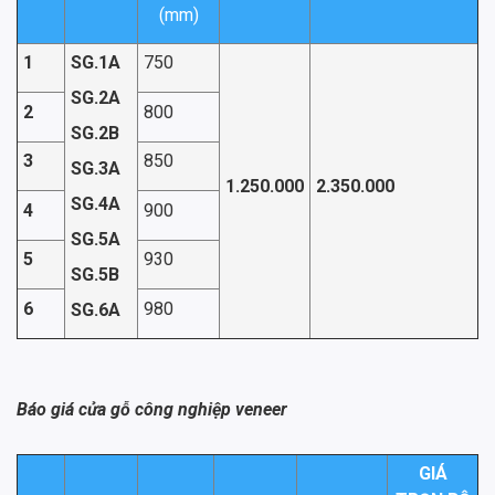
(mm)
1
SG.1A
750
SG.2A
2
800
SG.2B
3
850
SG.3A
1.250.000
2.350.000
SG.4A
4
900
SG.5A
5
930
SG.5B
6
980
SG.6A
Báo giá cửa gỗ công nghiệp veneer
GIÁ