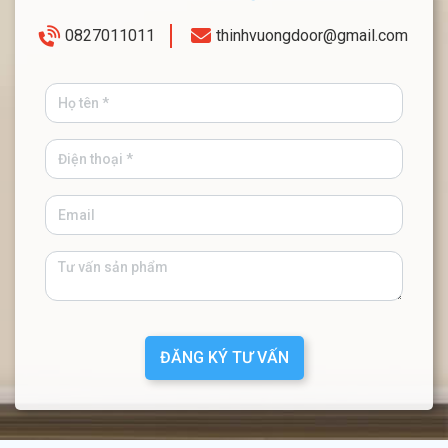
0827011011
thinhvuongdoor@gmail.com
ĐĂNG KÝ TƯ VẤN