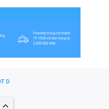
Freeship trong nội thành
ợng
TP. HCM với đơn hàng từ
2.000.000 VNĐ
T D