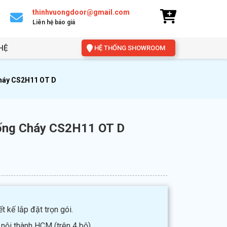
thinhvuongdoor@gmail.com
Liên hệ báo giá
HỆ
HỆ THỐNG SHOWROOM
háy CS2H11 OT D
ống Cháy CS2H11 OT D
t kế lắp đặt trọn gói.
 nội thành HCM (trên 4 bộ).