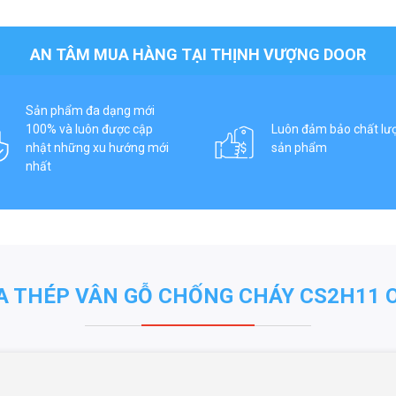
AN TÂM MUA HÀNG TẠI THỊNH VƯỢNG DOOR
Sản phẩm đa dạng mới
100% và luôn được cập
Luôn đảm bảo chất lư
nhật những xu hướng mới
sản phẩm
nhất
A THÉP VÂN GỖ CHỐNG CHÁY CS2H11 O