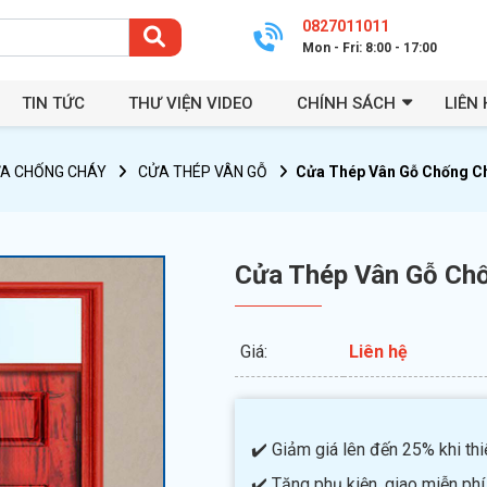
0827011011
Mon - Fri: 8:00 - 17:00
TIN TỨC
THƯ VIỆN VIDEO
CHÍNH SÁCH
LIÊN 
A CHỐNG CHÁY
CỬA THÉP VÂN GỖ
Cửa Thép Vân Gỗ Chống C
Cửa Thép Vân Gỗ Ch
Giá:
Liên hệ
✔️ Giảm giá lên đến 25% khi thiế
✔️ Tặng phụ kiện, giao miễn phí