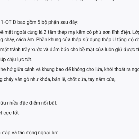
11-OT D bao gồm 5 bộ phận sau đây:
bề mặt ngoài cùng là 2 tấm thép mạ kẽm có phủ sơn tĩnh điện. Lớp
ống cháy, cách âm. Phần khung cửa thép sử dụng thép U tăng độ 
mặt tránh trầy xước và đảm bảo cho bề mặt cửa luôn giữ được t
p chịu lực tốt.
he hở giữa cánh và khung bao để không cho lửa, khói thoát ra ngo
 cháy vân gỗ như khóa, bản lề, chốt cửa, tay nắm cửa,…
u nhiều đặc điểm nổi bật:
t cực tốt
a đập và tác động ngoại lực