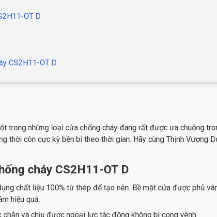
 CS2H11-OT D
cháy CS2H11-OT D
 trong những loại cửa chống cháy đang rất được ưa chuộng trong
thời còn cực kỳ bền bỉ theo thời gian. Hãy cùng Thịnh Vượng Doo
ỗ chống cháy CS2H11-OT D
ng chất liệu 100% từ thép để tạo nên. Bề mặt cửa được phủ vân
âm hiệu quả.
 chắn và chịu được ngoại lực tác động không bị cong vênh.