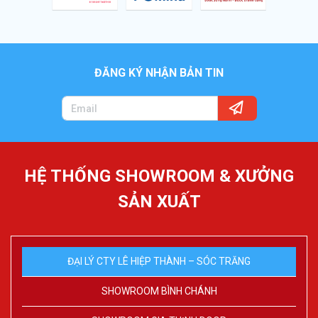
ĐĂNG KÝ NHẬN BẢN TIN
HỆ THỐNG SHOWROOM & XƯỞNG
SẢN XUẤT
ĐẠI LÝ CTY LÊ HIỆP THÀNH – SÓC TRĂNG
SHOWROOM BÌNH CHÁNH