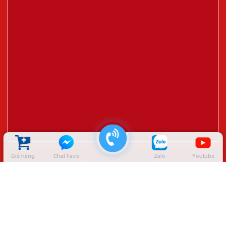
Giỏ hàng
Chat Face
Zalo
Youtube
ĐẠI LÝ CTY LÊ HIỆP THÀNH – SÓC TRĂNG