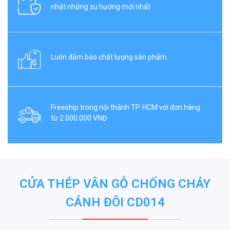
nhật những xu hướng mới nhất
Luôn đảm bảo chất lượng sản phẩm
Freeship trong nội thành TP. HCM với đơn hàng
từ 2.000.000 VNĐ
CỬA THÉP VÂN GỖ CHỐNG CHÁY
CÁNH ĐÔI CD014