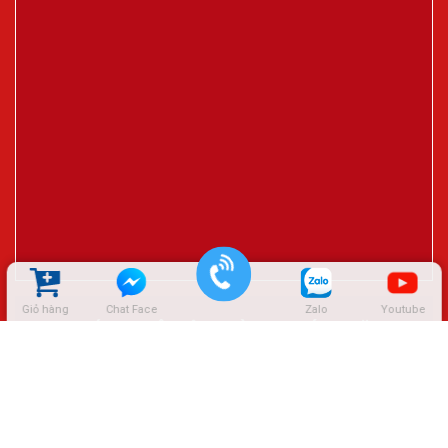
Giỏ hàng
Chat Face
Zalo
Youtube
ĐẠI LÝ CTY LÊ HIỆP THÀNH – SÓC TRĂNG