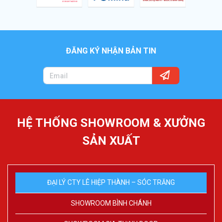
ĐĂNG KÝ NHẬN BẢN TIN
HỆ THỐNG SHOWROOM & XƯỞNG
SẢN XUẤT
ĐẠI LÝ CTY LÊ HIỆP THÀNH – SÓC TRĂNG
SHOWROOM BÌNH CHÁNH