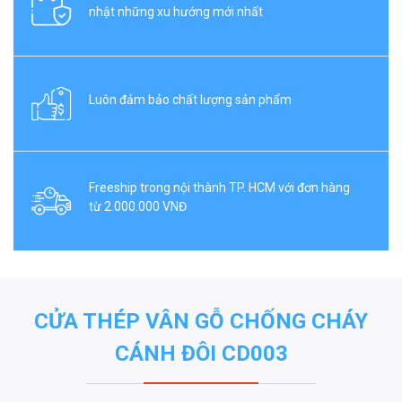
nhật những xu hướng mới nhất
Luôn đảm bảo chất lượng sản phẩm
Freeship trong nội thành TP. HCM với đơn hàng
từ 2.000.000 VNĐ
CỬA THÉP VÂN GỖ CHỐNG CHÁY
CÁNH ĐÔI CD003