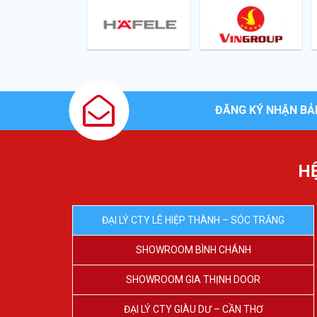
ĐĂNG KÝ NHẬN BẢ
H
ĐẠI LÝ CTY LÊ HIỆP THÀNH – SÓC TRĂNG
SHOWROOM BÌNH CHÁNH
SHOWROOM GIA THỊNH DOOR
ĐẠI LÝ CTY GIÀU DƯ – CẦN THƠ