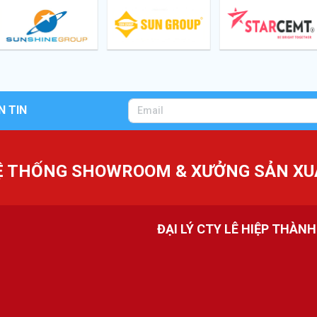
N TIN
Ệ THỐNG SHOWROOM & XƯỞNG SẢN XU
ĐẠI LÝ CTY LÊ HIỆP THÀN