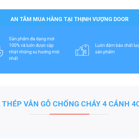
AN TÂM MUA HÀNG TẠI THỊNH VƯỢNG DOOR
Sản phẩm đa dạng mới
100% và luôn được cập
Luôn đảm bảo chất lư
nhật những xu hướng mới
sản phẩm
nhất
 THÉP VÂN GỖ CHỐNG CHÁY 4 CÁNH 4