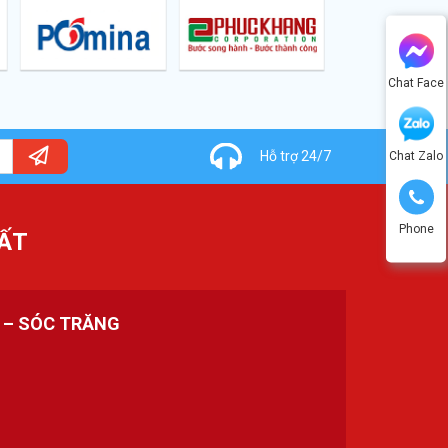
Chat Face
Hỗ trợ 24/7
Chat Zalo
Phone
ẤT
H – SÓC TRĂNG