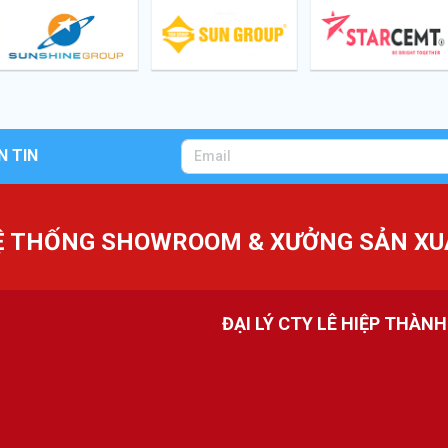
N TIN
Ệ THỐNG SHOWROOM & XƯỞNG SẢN XU
ĐẠI LÝ CTY LÊ HIỆP THÀN