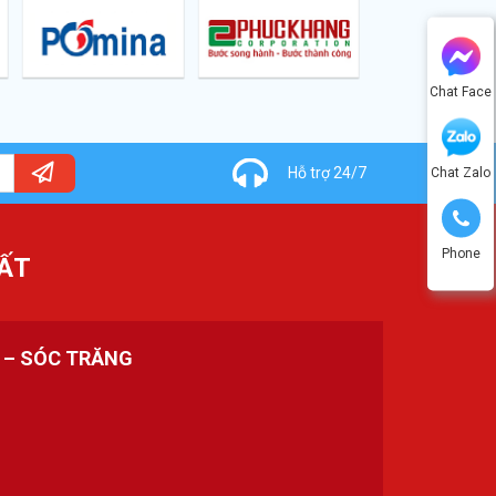
Chat Face
Hỗ trợ 24/7
Chat Zalo
Phone
ẤT
H – SÓC TRĂNG