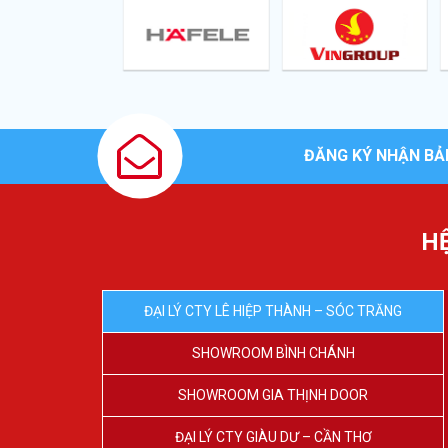
ĐĂNG KÝ NHẬN BẢ
H
ĐẠI LÝ CTY LÊ HIỆP THÀNH – SÓC TRĂNG
SHOWROOM BÌNH CHÁNH
SHOWROOM GIA THỊNH DOOR
ĐẠI LÝ CTY GIÀU DƯ – CẦN THƠ