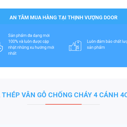
AN TÂM MUA HÀNG TẠI THỊNH VƯỢNG DOOR
Sản phẩm đa dạng mới
100% và luôn được cập
Luôn đảm bảo chất lư
nhật những xu hướng mới
sản phẩm
nhất
 THÉP VÂN GỖ CHỐNG CHÁY 4 CÁNH 4