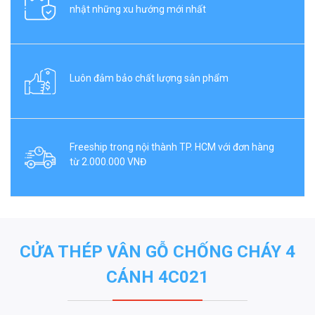
nhật những xu hướng mới nhất
Luôn đảm bảo chất lượng sản phẩm
Freeship trong nội thành TP. HCM với đơn hàng
từ 2.000.000 VNĐ
CỬA THÉP VÂN GỖ CHỐNG CHÁY 4
CÁNH 4C021