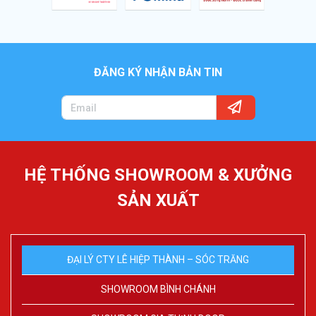
ĐĂNG KÝ NHẬN BẢN TIN
HỆ THỐNG SHOWROOM & XƯỞNG
SẢN XUẤT
ĐẠI LÝ CTY LÊ HIỆP THÀNH – SÓC TRĂNG
SHOWROOM BÌNH CHÁNH