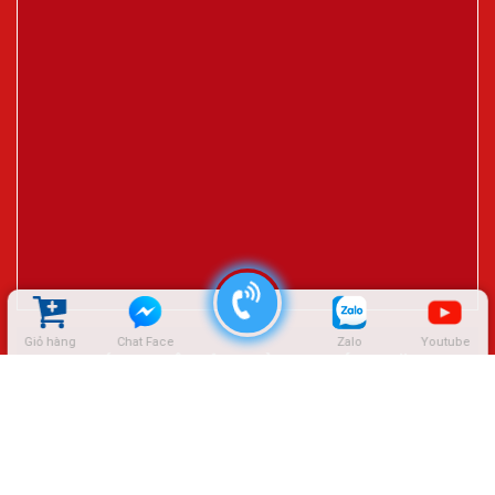
Giỏ hàng
Chat Face
Zalo
Youtube
ĐẠI LÝ CTY LÊ HIỆP THÀNH – SÓC TRĂNG