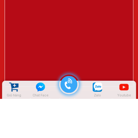
Giỏ hàng
Chat Face
Zalo
Youtube
ĐẠI LÝ CTY LÊ HIỆP THÀNH – SÓC TRĂNG