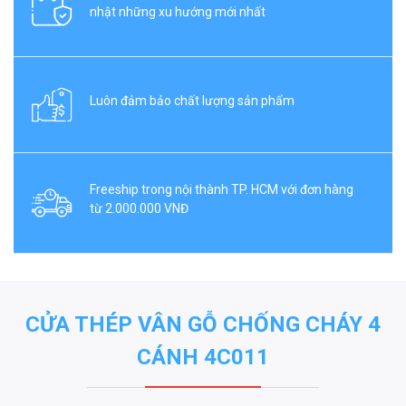
nhật những xu hướng mới nhất
Luôn đảm bảo chất lượng sản phẩm
Freeship trong nội thành TP. HCM với đơn hàng
từ 2.000.000 VNĐ
CỬA THÉP VÂN GỖ CHỐNG CHÁY 4
CÁNH 4C011