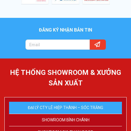
ĐĂNG KÝ NHẬN BẢN TIN
HỆ THỐNG SHOWROOM & XƯỞNG
SẢN XUẤT
ĐẠI LÝ CTY LÊ HIỆP THÀNH – SÓC TRĂNG
SHOWROOM BÌNH CHÁNH