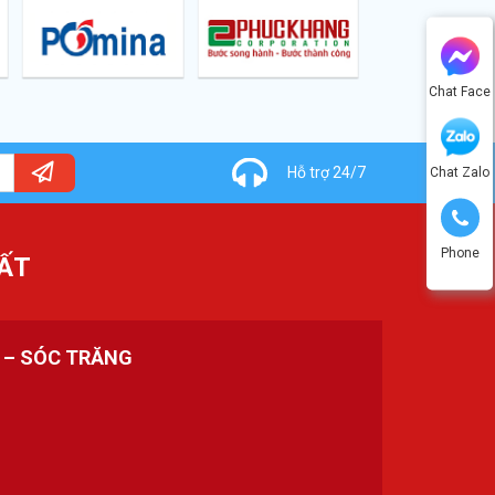
Chat Face
Hỗ trợ 24/7
Chat Zalo
Phone
ẤT
H – SÓC TRĂNG