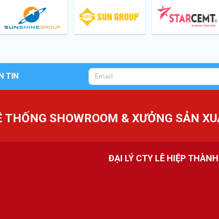
N TIN
Ệ THỐNG SHOWROOM & XƯỞNG SẢN XU
ĐẠI LÝ CTY LÊ HIỆP THÀN