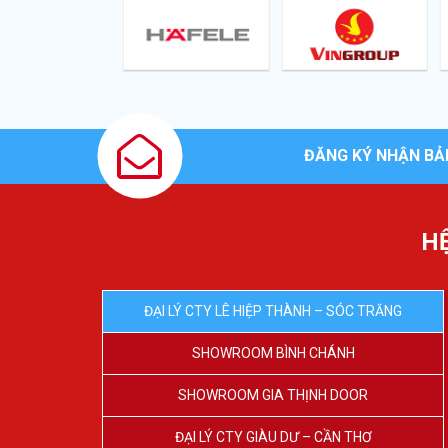
ĐĂNG KÝ NHẬN BẢ
H
ĐẠI LÝ CTY LÊ HIỆP THÀNH – SÓC TRĂNG
SHOWROOM BÌNH CHÁNH
SHOWROOM GIA THỊNH DOOR
ĐẠI LÝ CTY GIÀU DƯ – CẦN THƠ