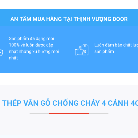
AN TÂM MUA HÀNG TẠI THỊNH VƯỢNG DOOR
Sản phẩm đa dạng mới
100% và luôn được cập
Luôn đảm bảo chất lư
nhật những xu hướng mới
sản phẩm
nhất
 THÉP VÂN GỖ CHỐNG CHÁY 4 CÁNH 4