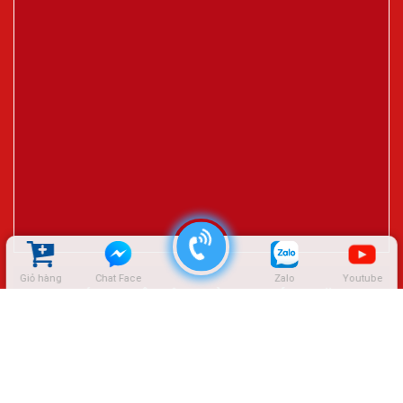
Giỏ hàng
Chat Face
Zalo
Youtube
ĐẠI LÝ CTY LÊ HIỆP THÀNH – SÓC TRĂNG