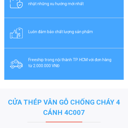
nhật những xu hướng mới nhất
Luôn đảm bảo chất lượng sản phẩm
Freeship trong nội thành TP. HCM với đơn hàng
từ 2.000.000 VNĐ
CỬA THÉP VÂN GỖ CHỐNG CHÁY 4
CÁNH 4C007