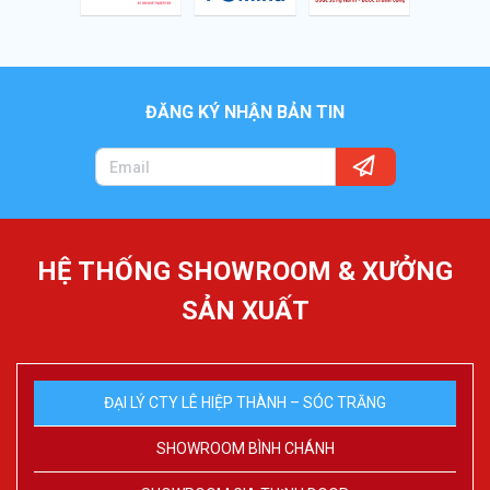
ĐĂNG KÝ NHẬN BẢN TIN
HỆ THỐNG SHOWROOM & XƯỞNG
SẢN XUẤT
ĐẠI LÝ CTY LÊ HIỆP THÀNH – SÓC TRĂNG
SHOWROOM BÌNH CHÁNH