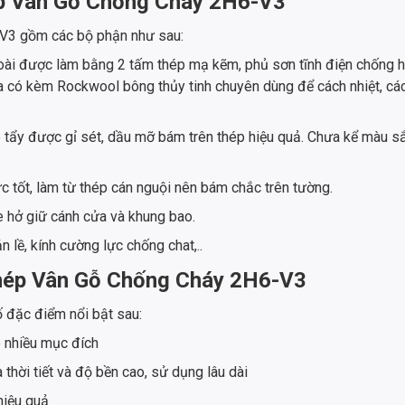
hép Vân Gỗ Chống Cháy 2H6-V3
V3 gồm các bộ phận như sau:
oài được làm bằng 2 tấm thép mạ kẽm, phủ sơn tĩnh điện chống ho
 có kèm Rockwool bông thủy tinh chuyên dùng để cách nhiệt, cá
 tẩy được gỉ sét, dầu mỡ bám trên thép hiệu quả. Chưa kể màu s
c tốt, làm từ thép cán nguội nên bám chắc trên tường.
e hở giữ cánh cửa và khung bao.
n lề, kính cường lực chống chat,..
Thép Vân Gỗ Chống Cháy 2H6-V3
đặc điểm nổi bật sau:
 nhiều mục đích
hời tiết và độ bền cao, sử dụng lâu dài
hiệu quả