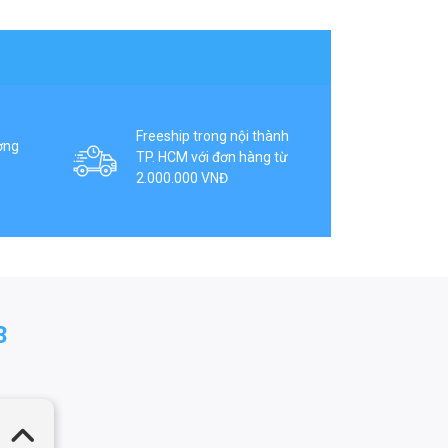
Freeship trong nội thành
ợng
TP. HCM với đơn hàng từ
2.000.000 VNĐ
3