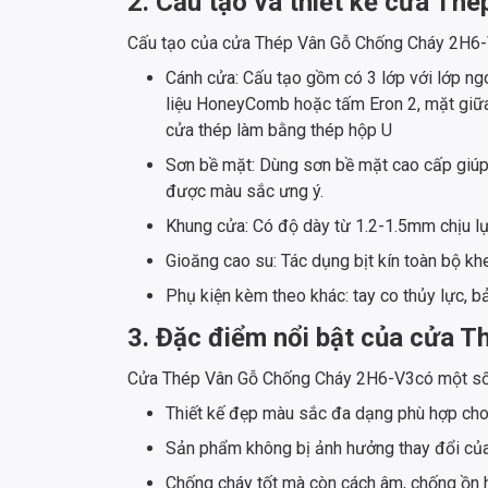
2. Cấu tạo và thiết kế cửa T
Cấu tạo của cửa Thép Vân Gỗ Chống Cháy 2H6-
Cánh cửa: Cấu tạo gồm có 3 lớp với lớp ng
liệu HoneyComb hoặc tấm Eron 2, mặt giữa
cửa thép làm bằng thép hộp U
Sơn bề mặt: Dùng sơn bề mặt cao cấp giúp
được màu sắc ưng ý.
Khung cửa: Có độ dày từ 1.2-1.5mm chịu lự
Gioăng cao su: Tác dụng bịt kín toàn bộ kh
Phụ kiện kèm theo khác: tay co thủy lực, bả
3. Đặc điểm nổi bật của cửa 
Cửa Thép Vân Gỗ Chống Cháy 2H6-V3có một số 
Thiết kế đẹp màu sắc đa dạng phù hợp cho
Sản phẩm không bị ảnh hưởng thay đổi của t
Chống cháy tốt mà còn cách âm, chống ồn 