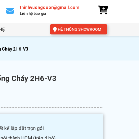
thinhvuongdoor@gmail.com
Liên hệ báo giá
HỆ
HỆ THỐNG SHOWROOM
g Cháy 2H6-V3
ống Cháy 2H6-V3
t kế lắp đặt trọn gói.
 nội thành HCM (trên 4 bộ).