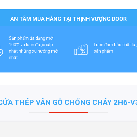
AN TÂM MUA HÀNG TẠI THỊNH VƯỢNG DOOR
Sản phẩm đa dạng mới
100% và luôn được cập
Luôn đảm bảo chất lư
nhật những xu hướng mới
sản phẩm
nhất
CỬA THÉP VÂN GỖ CHỐNG CHÁY 2H6-V