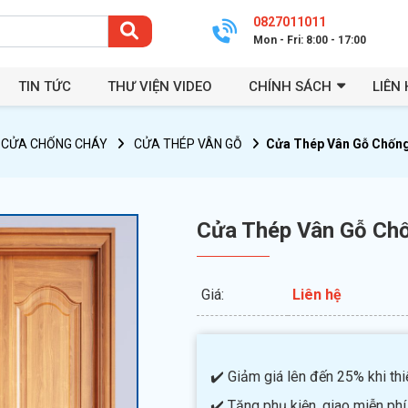
0827011011
Mon - Fri: 8:00 - 17:00
TIN TỨC
THƯ VIỆN VIDEO
CHÍNH SÁCH
LIÊN 
CỬA CHỐNG CHÁY
CỬA THÉP VÂN GỖ
Cửa Thép Vân Gỗ Chốn
Cửa Thép Vân Gỗ Ch
Giá:
Liên hệ
✔️ Giảm giá lên đến 25% khi thiế
✔️ Tặng phụ kiện, giao miễn phí