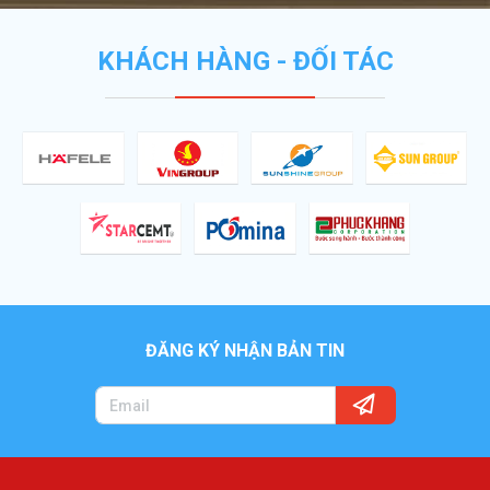
KHÁCH HÀNG - ĐỐI TÁC
ĐĂNG KÝ NHẬN BẢN TIN