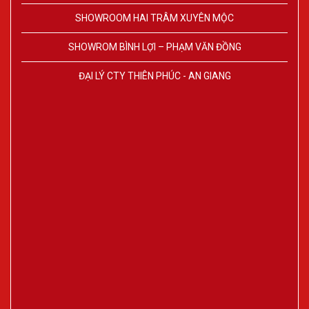
SHOWROOM HAI TRÂM XUYÊN MỘC
SHOWROM BÌNH LỢI – PHẠM VĂN ĐỒNG
ĐẠI LÝ CTY THIÊN PHÚC - AN GIANG