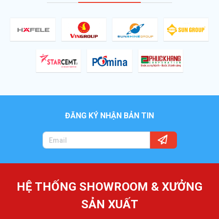
ĐĂNG KÝ NHẬN BẢN TIN
HỆ THỐNG SHOWROOM & XƯỞNG
SẢN XUẤT