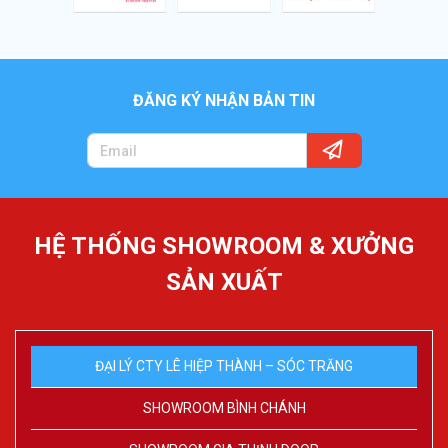
ĐĂNG KÝ NHẬN BẢN TIN
HỆ THỐNG SHOWROOM & XƯỞNG
SẢN XUẤT
ĐẠI LÝ CTY LÊ HIỆP THÀNH – SÓC TRĂNG
SHOWROOM BÌNH CHÁNH