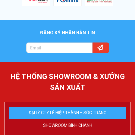
ĐĂNG KÝ NHẬN BẢN TIN
HỆ THỐNG SHOWROOM & XƯỞNG
SẢN XUẤT
ĐẠI LÝ CTY LÊ HIỆP THÀNH – SÓC TRĂNG
SHOWROOM BÌNH CHÁNH