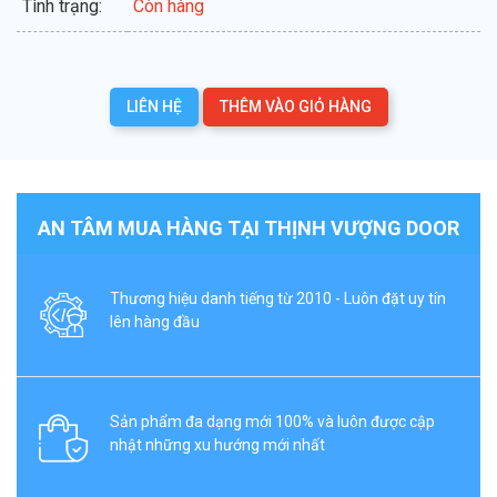
Tình trạng:
Còn hàng
LIÊN HỆ
THÊM VÀO GIỎ HÀNG
AN TÂM MUA HÀNG TẠI THỊNH VƯỢNG DOOR
Thương hiệu danh tiếng từ 2010 - Luôn đặt uy tín
lên hàng đầu
Sản phẩm đa dạng mới 100% và luôn được cập
nhật những xu hướng mới nhất