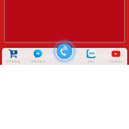
ĐẠI LÝ CTY LÊ HIỆP THÀNH – SÓC TRĂNG
Giỏ hàng
Chat Face
Zalo
Youtube