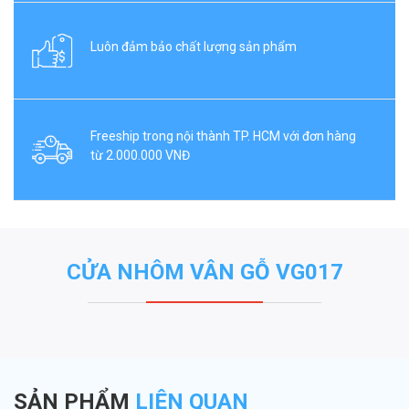
Luôn đảm bảo chất lượng sản phẩm
Freeship trong nội thành TP. HCM với đơn hàng
từ 2.000.000 VNĐ
CỬA NHÔM VÂN GỖ VG017
SẢN PHẨM
LIÊN QUAN