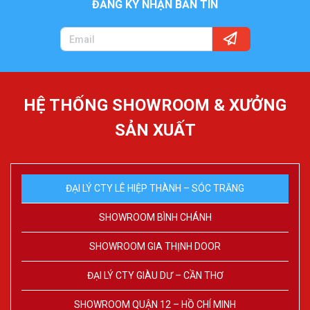
ĐĂNG KÝ NHẬN BẢN TIN
HỆ THỐNG SHOWROOM & XƯỞNG
SẢN XUẤT
ĐẠI LÝ CTY LÊ HIỆP THÀNH – SÓC TRĂNG
SHOWROOM BÌNH CHÁNH
SHOWROOM GIA THỊNH DOOR
ĐẠI LÝ CTY GIÀU DƯ – CẦN THƠ
SHOWROOM QUẬN 12 – HỒ CHÍ MINH