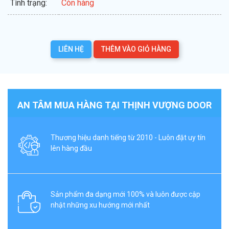
Tình trạng:
Còn hàng
LIÊN HỆ
THÊM VÀO GIỎ HÀNG
AN TÂM MUA HÀNG TẠI THỊNH VƯỢNG DOOR
Thương hiệu danh tiếng từ 2010 - Luôn đặt uy tín
lên hàng đầu
Sản phẩm đa dạng mới 100% và luôn được cập
nhật những xu hướng mới nhất