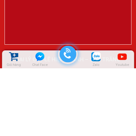
ĐẠI LÝ CTY LÊ HIỆP THÀNH – SÓC TRĂNG
Giỏ hàng
Chat Face
Zalo
Youtube