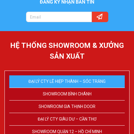
ĐĂNG KÝ NHẬN BẢN TIN
HỆ THỐNG SHOWROOM & XƯỞNG
SẢN XUẤT
ĐẠI LÝ CTY LÊ HIỆP THÀNH – SÓC TRĂNG
SHOWROOM BÌNH CHÁNH
SHOWROOM GIA THỊNH DOOR
ĐẠI LÝ CTY GIÀU DƯ – CẦN THƠ
SHOWROOM QUẬN 12 – HỒ CHÍ MINH