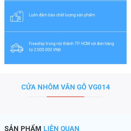
Luôn đảm bảo chất lượng sản phẩm
Freeship trong nội thành TP. HCM với đơn hàng
từ 2.000.000 VNĐ
CỬA NHÔM VÂN GỖ VG014
SẢN PHẨM
LIÊN QUAN