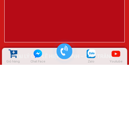
ĐẠI LÝ CTY LÊ HIỆP THÀNH – SÓC TRĂNG
Giỏ hàng
Chat Face
Zalo
Youtube