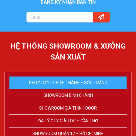
ĐĂNG KÝ NHẬN BẢN TIN
HỆ THỐNG SHOWROOM & XƯỞNG
SẢN XUẤT
ĐẠI LÝ CTY LÊ HIỆP THÀNH – SÓC TRĂNG
SHOWROOM BÌNH CHÁNH
SHOWROOM GIA THỊNH DOOR
ĐẠI LÝ CTY GIÀU DƯ – CẦN THƠ
SHOWROOM QUẬN 12 – HỒ CHÍ MINH