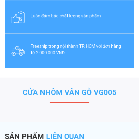
Luôn đảm bảo chất lượng sản phẩm
Freeship trong nội thành TP. HCM với đơn hàng
từ 2.000.000 VNĐ
CỬA NHÔM VÂN GỖ VG005
SẢN PHẨM
LIÊN QUAN