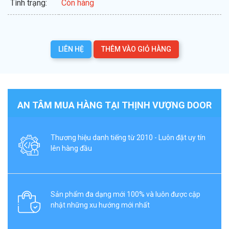
Tình trạng:
Còn hàng
LIÊN HỆ
THÊM VÀO GIỎ HÀNG
AN TÂM MUA HÀNG TẠI THỊNH VƯỢNG DOOR
Thương hiệu danh tiếng từ 2010 - Luôn đặt uy tín
lên hàng đầu
Sản phẩm đa dạng mới 100% và luôn được cập
nhật những xu hướng mới nhất