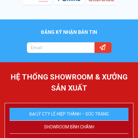
ĐĂNG KÝ NHẬN BẢN TIN
HỆ THỐNG SHOWROOM & XƯỞNG
SẢN XUẤT
ĐẠI LÝ CTY LÊ HIỆP THÀNH – SÓC TRĂNG
SHOWROOM BÌNH CHÁNH