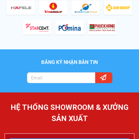
ĐĂNG KÝ NHẬN BẢN TIN
HỆ THỐNG SHOWROOM & XƯỞNG
SẢN XUẤT