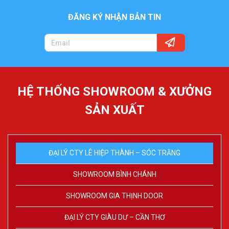
ĐĂNG KÝ NHẬN BẢN TIN
HỆ THỐNG SHOWROOM & XƯỞNG
SẢN XUẤT
ĐẠI LÝ CTY LÊ HIỆP THÀNH – SÓC TRĂNG
SHOWROOM BÌNH CHÁNH
SHOWROOM GIA THỊNH DOOR
ĐẠI LÝ CTY GIÀU DƯ – CẦN THƠ