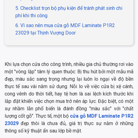
5. Checklist trọn bộ phụ kiện để tránh phát sinh chi
phí khi thi công
6. Vì sao nên mua cửa gỗ MDF Laminate P1R2
23029 tại Thịnh Vượng Door
Khi lựa chọn cửa cho công trình, nhiều gia chủ thường rơi vào
một "vòng lặp" tâm lý quen thuộc: Bị thu hút bởi một mẫu mã
đẹp, màu sắc sang trọng nhưng lại luôn lo ngại về độ bền
thực tế sau vài năm sử dụng. Nỗi lo về việc cửa bị xệ cánh,
cong vênh do thời tiết, hay tệ hơn là sai lệch kích thước khi
lắp đặt khiến việc chọn mua trở nên áp lực. Đặc biệt, có một
sự nhầm lẫn phổ biến là đánh đồng "màu sắc" với "chất
lượng cốt gỗ". Thực tế, một bộ
cửa gỗ MDF Laminate P1R2
23029
đẹp thôi là chưa đủ, giá trị thực sự nằm ở những
thông số kỹ thuật ẩn sau lớp bề mặt.