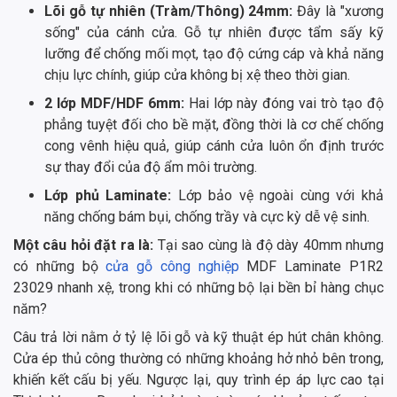
Lõi gỗ tự nhiên (Tràm/Thông) 24mm:
Đây là "xương
sống" của cánh cửa. Gỗ tự nhiên được tẩm sấy kỹ
lưỡng để chống mối mọt, tạo độ cứng cáp và khả năng
chịu lực chính, giúp cửa không bị xệ theo thời gian.
2 lớp MDF/HDF 6mm:
Hai lớp này đóng vai trò tạo độ
phẳng tuyệt đối cho bề mặt, đồng thời là cơ chế chống
cong vênh hiệu quả, giúp cánh cửa luôn ổn định trước
sự thay đổi của độ ẩm môi trường.
Lớp phủ Laminate:
Lớp bảo vệ ngoài cùng với khả
năng chống bám bụi, chống trầy và cực kỳ dễ vệ sinh.
Một câu hỏi đặt ra là:
Tại sao cùng là độ dày 40mm nhưng
có những bộ
cửa gỗ công nghiệp
MDF Laminate P1R2
23029 nhanh xệ, trong khi có những bộ lại bền bỉ hàng chục
năm?
Câu trả lời nằm ở tỷ lệ lõi gỗ và kỹ thuật ép hút chân không.
Cửa ép thủ công thường có những khoảng hở nhỏ bên trong,
khiến kết cấu bị yếu. Ngược lại, quy trình ép áp lực cao tại