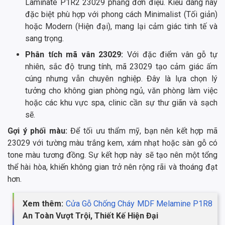
Laminate P1R2 23029 phẳng đơn điệu. Kiểu dáng này
đặc biệt phù hợp với phong cách Minimalist (Tối giản)
hoặc Modern (Hiện đại), mang lại cảm giác tinh tế và
sang trọng.
Phân tích mã vân 23029:
Với đặc điểm vân gỗ tự
nhiên, sắc độ trung tính, mã 23029 tạo cảm giác ấm
cúng nhưng vẫn chuyên nghiệp. Đây là lựa chọn lý
tưởng cho không gian phòng ngủ, văn phòng làm việc
hoặc các khu vực spa, clinic cần sự thư giãn và sạch
sẽ.
Gợi ý phối màu:
Để tối ưu thẩm mỹ, bạn nên kết hợp mã
23029 với tường màu trắng kem, xám nhạt hoặc sàn gỗ có
tone màu tương đồng. Sự kết hợp này sẽ tạo nên một tổng
thể hài hòa, khiến không gian trở nên rộng rãi và thoáng đạt
hơn.
Xem thêm:
Cửa Gỗ Chống Cháy MDF Melamine P1R8
An Toàn Vượt Trội, Thiết Kế Hiện Đại