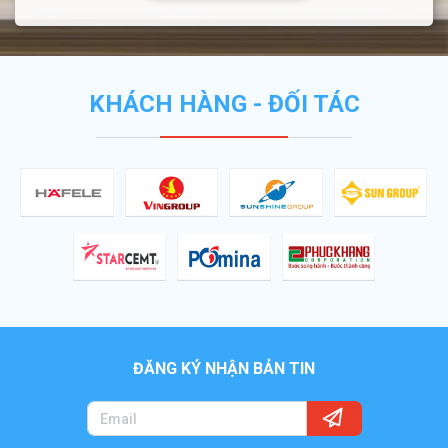
KHÁCH HÀNG - ĐỐI TÁC
ĐĂNG KÝ NHẬN BẢN TIN