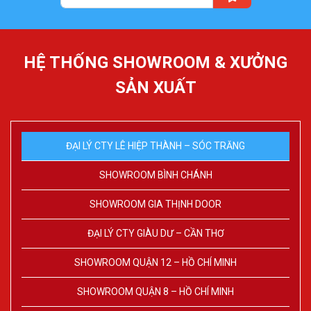
HỆ THỐNG SHOWROOM & XƯỞNG
SẢN XUẤT
ĐẠI LÝ CTY LÊ HIỆP THÀNH – SÓC TRĂNG
SHOWROOM BÌNH CHÁNH
SHOWROOM GIA THỊNH DOOR
ĐẠI LÝ CTY GIÀU DƯ – CẦN THƠ
SHOWROOM QUẬN 12 – HỒ CHÍ MINH
SHOWROOM QUẬN 8 – HỒ CHÍ MINH