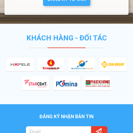
KHÁCH HÀNG - ĐỐI TÁC
ĐĂNG KÝ NHẬN BẢN TIN