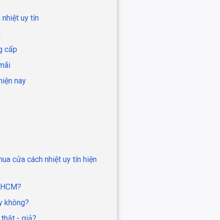
nhiệt uy tín
m
ng cấp
mãi
hiện nay
a cửa cách nhiệt uy tín hiện
P.HCM?
ay không?
thật - giả?