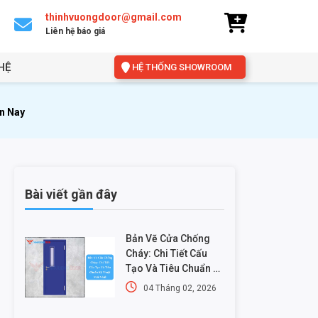
thinhvuongdoor@gmail.com
Liên hệ báo giá
HỆ
HỆ THỐNG SHOWROOM
ện Nay
Bài viết gần đây
Bản Vẽ Cửa Chống
Cháy: Chi Tiết Cấu
Tạo Và Tiêu Chuẩn Kỹ
Thuật Mới Nhất
04 Tháng 02, 2026