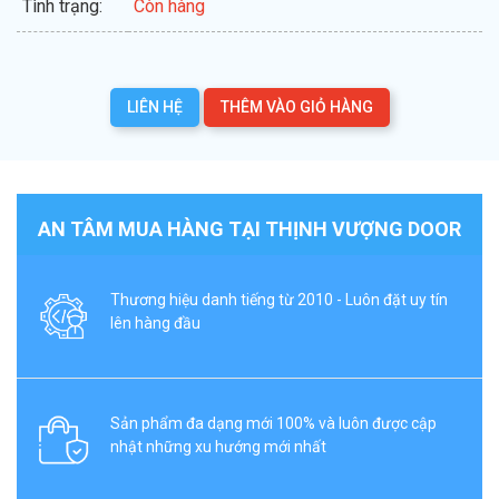
Tình trạng:
Còn hàng
LIÊN HỆ
THÊM VÀO GIỎ HÀNG
AN TÂM MUA HÀNG TẠI THỊNH VƯỢNG DOOR
Thương hiệu danh tiếng từ 2010 - Luôn đặt uy tín
lên hàng đầu
Sản phẩm đa dạng mới 100% và luôn được cập
nhật những xu hướng mới nhất