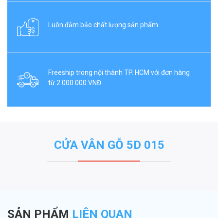
Luôn đảm bảo chất lượng sản phẩm
Freeship trong nội thành TP. HCM với đơn hàng
từ 2.000.000 VNĐ
CỬA VÂN GỖ 5D 015
SẢN PHẨM
LIÊN QUAN