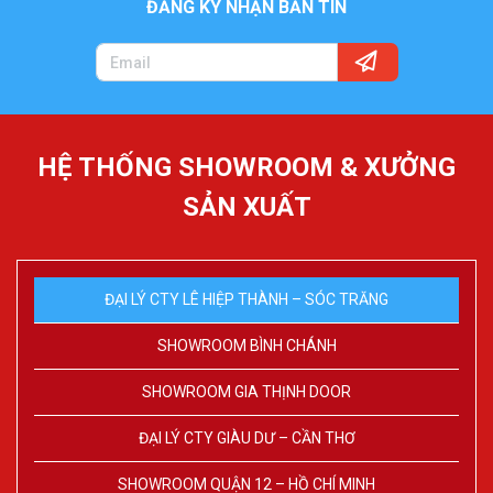
ĐĂNG KÝ NHẬN BẢN TIN
HỆ THỐNG SHOWROOM & XƯỞNG
SẢN XUẤT
ĐẠI LÝ CTY LÊ HIỆP THÀNH – SÓC TRĂNG
SHOWROOM BÌNH CHÁNH
SHOWROOM GIA THỊNH DOOR
ĐẠI LÝ CTY GIÀU DƯ – CẦN THƠ
SHOWROOM QUẬN 12 – HỒ CHÍ MINH