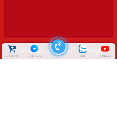
ĐẠI LÝ CTY LÊ HIỆP THÀNH – SÓC TRĂNG
Giỏ hàng
Chat Face
Zalo
Youtube