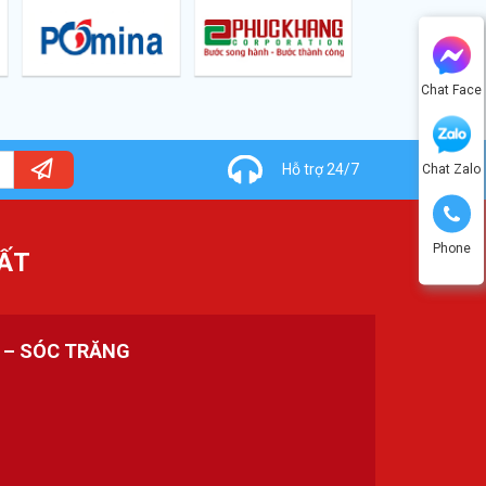
Chat Face
Hỗ trợ 24/7
Chat Zalo
Phone
ẤT
H – SÓC TRĂNG