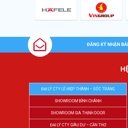
ĐĂNG KÝ NHẬN BẢ
H
ĐẠI LÝ CTY LÊ HIỆP THÀNH – SÓC TRĂNG
SHOWROOM BÌNH CHÁNH
SHOWROOM GIA THỊNH DOOR
ĐẠI LÝ CTY GIÀU DƯ – CẦN THƠ