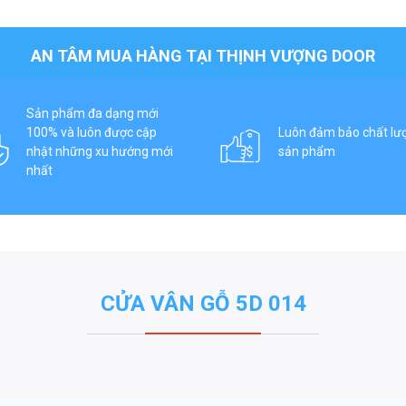
AN TÂM MUA HÀNG TẠI THỊNH VƯỢNG DOOR
Sản phẩm đa dạng mới
100% và luôn được cập
Luôn đảm bảo chất lư
nhật những xu hướng mới
sản phẩm
nhất
CỬA VÂN GỖ 5D 014