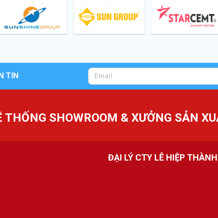
N TIN
Ệ THỐNG SHOWROOM & XƯỞNG SẢN XU
ĐẠI LÝ CTY LÊ HIỆP THÀN