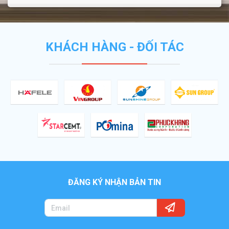
KHÁCH HÀNG - ĐỐI TÁC
ĐĂNG KÝ NHẬN BẢN TIN