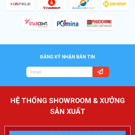
ĐĂNG KÝ NHẬN BẢN TIN
HỆ THỐNG SHOWROOM & XƯỞNG
SẢN XUẤT