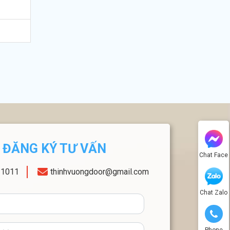
ĐĂNG KÝ TƯ VẤN
Chat Face
11011
thinhvuongdoor@gmail.com
Chat Zalo
Phone