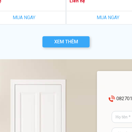
ệ
Liên hệ
MUA NGAY
MUA NGAY
XEM THÊM
08270