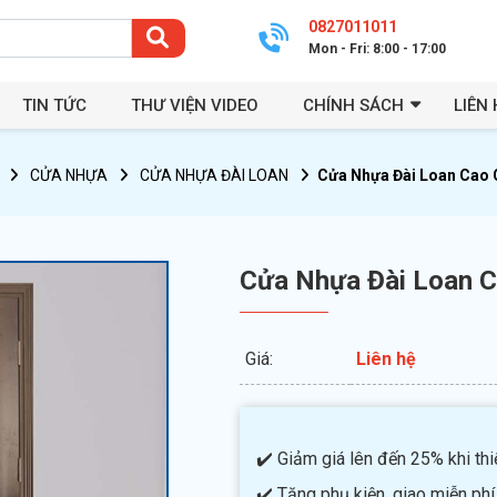
0827011011
Mon - Fri: 8:00 - 17:00
TIN TỨC
THƯ VIỆN VIDEO
CHÍNH SÁCH
LIÊN 
CỬA NHỰA
CỬA NHỰA ĐÀI LOAN
Cửa Nhựa Đài Loan Cao 
Cửa Nhựa Đài Loan 
Giá:
Liên hệ
✔️ Giảm giá lên đến 25% khi thiế
✔️ Tặng phụ kiện, giao miễn phí