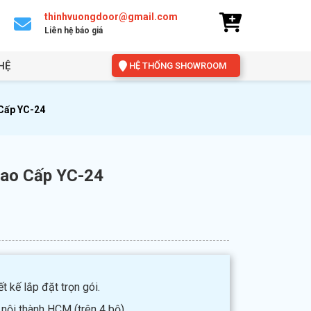
thinhvuongdoor@gmail.com
Liên hệ báo giá
HỆ
HỆ THỐNG SHOWROOM
Cấp YC-24
Cao Cấp YC-24
t kế lắp đặt trọn gói.
 nội thành HCM (trên 4 bộ).