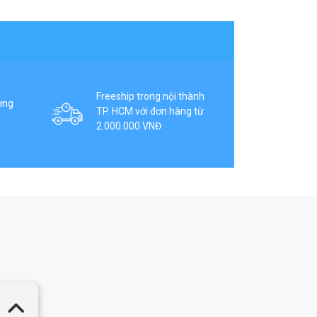
Freeship trong nội thành
ợng
TP. HCM với đơn hàng từ
2.000.000 VNĐ