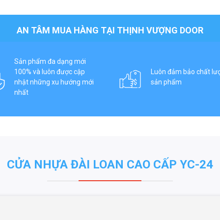
AN TÂM MUA HÀNG TẠI THỊNH VƯỢNG DOOR
Sản phẩm đa dạng mới
100% và luôn được cập
Luôn đảm bảo chất lư
nhật những xu hướng mới
sản phẩm
nhất
CỬA NHỰA ĐÀI LOAN CAO CẤP YC-24