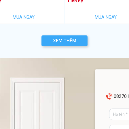
ệ
Liên hệ
MUA NGAY
MUA NGAY
XEM THÊM
08270