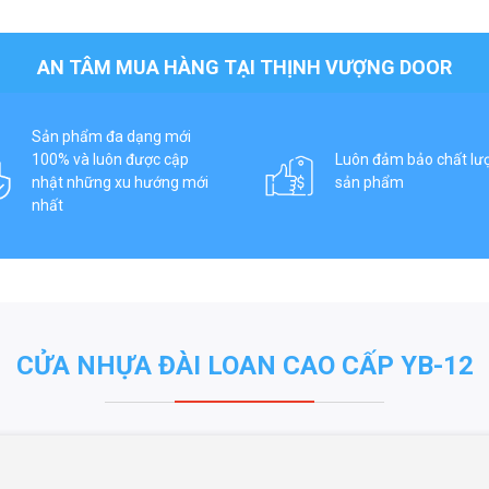
AN TÂM MUA HÀNG TẠI THỊNH VƯỢNG DOOR
Sản phẩm đa dạng mới
100% và luôn được cập
Luôn đảm bảo chất lư
nhật những xu hướng mới
sản phẩm
nhất
CỬA NHỰA ĐÀI LOAN CAO CẤP YB-12