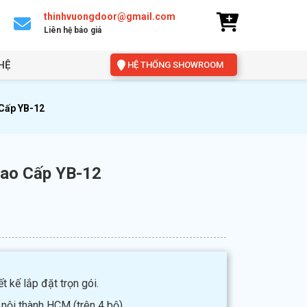
thinhvuongdoor@gmail.com
Liên hệ báo giá
HỆ
HỆ THỐNG SHOWROOM
Cấp YB-12
Cao Cấp YB-12
t kế lắp đặt trọn gói.
 nội thành HCM (trên 4 bộ).