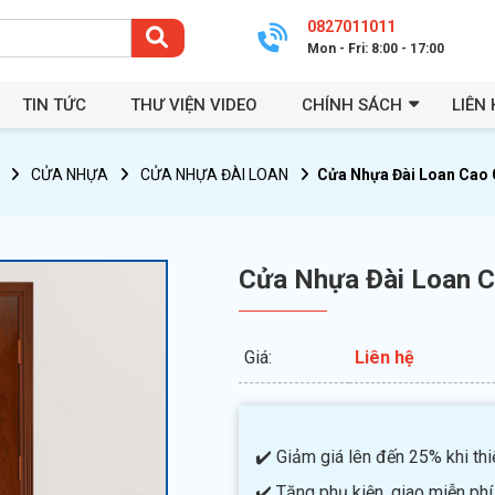
0827011011
Mon - Fri: 8:00 - 17:00
TIN TỨC
THƯ VIỆN VIDEO
CHÍNH SÁCH
LIÊN 
CỬA NHỰA
CỬA NHỰA ĐÀI LOAN
Cửa Nhựa Đài Loan Cao 
Cửa Nhựa Đài Loan 
Giá:
Liên hệ
✔️ Giảm giá lên đến 25% khi thiế
✔️ Tặng phụ kiện, giao miễn phí