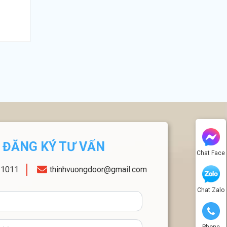
ĐĂNG KÝ TƯ VẤN
Chat Face
11011
thinhvuongdoor@gmail.com
Chat Zalo
Phone