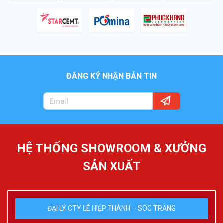
ĐĂNG KÝ NHẬN BẢN TIN
HỆ THỐNG SHOWROOM & XƯỞNG
SẢN XUẤT
ĐẠI LÝ CTY LÊ HIỆP THÀNH – SÓC TRĂNG