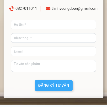
0827011011
thinhvuongdoor@gmail.com
ĐĂNG KÝ TƯ VẤN