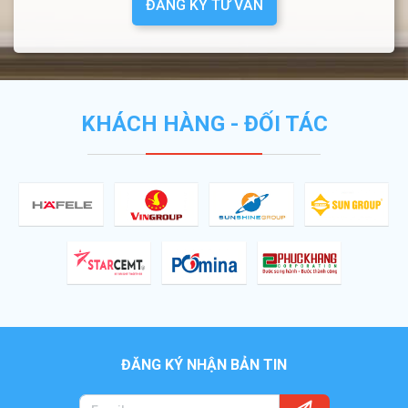
ĐĂNG KÝ TƯ VẤN
KHÁCH HÀNG - ĐỐI TÁC
ĐĂNG KÝ NHẬN BẢN TIN