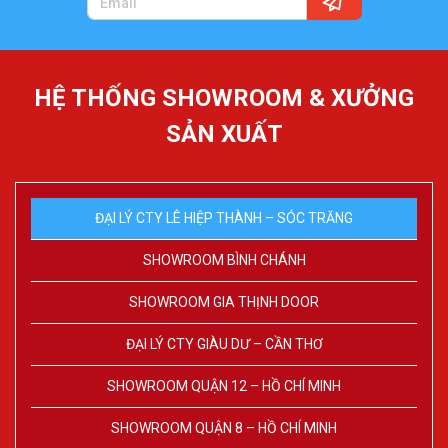
HỆ THỐNG SHOWROOM & XƯỞNG
SẢN XUẤT
ĐẠI LÝ CTY LÊ HIỆP THÀNH – SÓC TRĂNG
SHOWROOM BÌNH CHÁNH
SHOWROOM GIA THỊNH DOOR
ĐẠI LÝ CTY GIÀU DƯ – CẦN THƠ
SHOWROOM QUẬN 12 – HỒ CHÍ MINH
SHOWROOM QUẬN 8 – HỒ CHÍ MINH