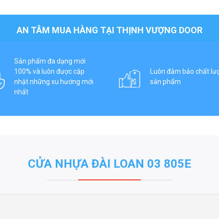
AN TÂM MUA HÀNG TẠI THỊNH VƯỢNG DOOR
Sản phẩm đa dạng mới
100% và luôn được cập
Luôn đảm bảo chất lư
nhật những xu hướng mới
sản phẩm
nhất
CỬA NHỰA ĐÀI LOAN 03 805E