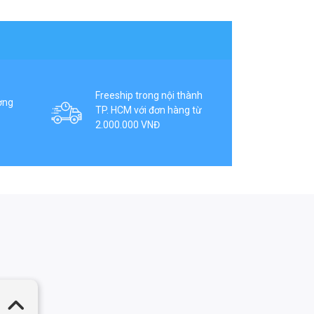
Freeship trong nội thành
ợng
TP. HCM với đơn hàng từ
2.000.000 VNĐ