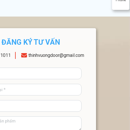
ĐĂNG KÝ TƯ VẤN
11011
thinhvuongdoor@gmail.com