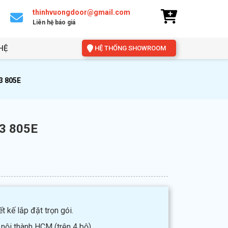
thinhvuongdoor@gmail.com
Liên hệ báo giá
HỆ
HỆ THỐNG SHOWROOM
3 805E
03 805E
t kế lắp đặt trọn gói.
 nội thành HCM (trên 4 bộ).