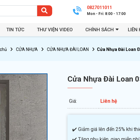
0827011011
Mon - Fri: 8:00 - 17:00
TIN TỨC
THƯ VIỆN VIDEO
CHÍNH SÁCH
LIÊN 
 chủ
CỬA NHỰA
CỬA NHỰA ĐÀI LOAN
Cửa Nhựa Đài Loan 0
Cửa Nhựa Đài Loan 
Giá:
Liên hệ
✔️ Giảm giá lên đến 25% khi thiế
✔️ Tặng phụ kiện, giao miễn phí