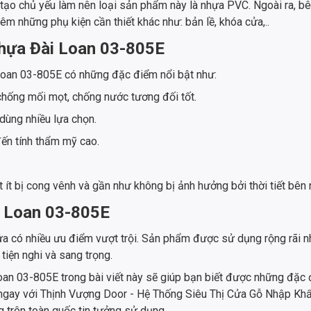
o chủ yếu làm nên loại sản phẩm này là nhựa PVC. Ngoài ra, bên
m những phụ kiện cần thiết khác như: bản lề, khóa cửa,..
Nhựa Đài Loan 03-805E
Loan 03-805E có những đặc điểm nổi bật như:
hống mối mọt, chống nước tương đối tốt.
dùng nhiều lựa chọn.
ến tính thẩm mỹ cao.
t bị cong vênh và gần như không bị ảnh hưởng bởi thời tiết bên 
i Loan 03-805E
a có nhiều ưu điểm vượt trội. Sản phẩm được sử dụng rộng rãi nh
tiện nghi và sang trọng.
an 03-805E trong bài viết này sẽ giúp bạn biết được những đặc đ
ệ ngay với Thịnh Vượng Door - Hệ Thống Siêu Thị Cửa Gỗ Nhập Khẩ
 trên toàn quốc tin tưởng sử dụng.