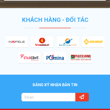
KHÁCH HÀNG - ĐỐI TÁC
ĐĂNG KÝ NHẬN BẢN TIN