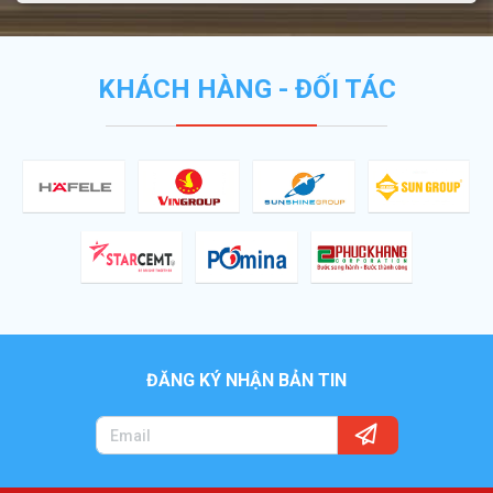
KHÁCH HÀNG - ĐỐI TÁC
ĐĂNG KÝ NHẬN BẢN TIN