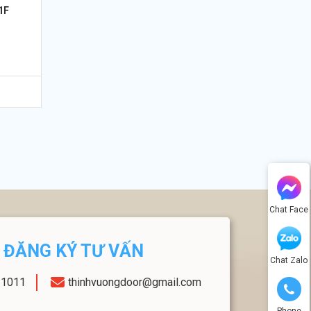
1F
Chat Face
ĐĂNG KÝ TƯ VẤN
Chat Zalo
11011
thinhvuongdoor@gmail.com
Phone