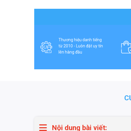
Thương hiệu danh tiếng
từ 2010 - Luôn đặt uy tín
lên hàng đầu
C
Nội dung bài viết: