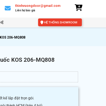
thinhvuongdoor@gmail.com
Liên hệ báo giá
HỆ
HỆ THỐNG SHOWROOM
 KOS 206-MQ808
Quốc KOS 206-MQ808
t kế lắp đặt trọn gói.
 nội thành HCM (trên 4 bộ).