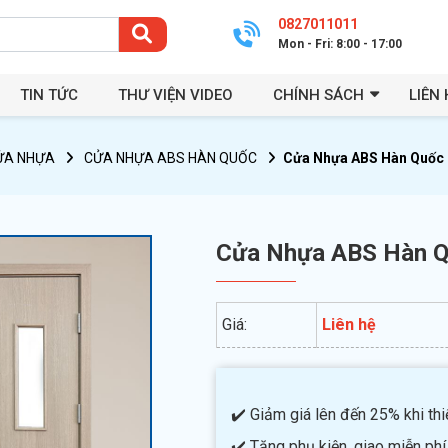
0827011011
Mon - Fri: 8:00 - 17:00
TIN TỨC
THƯ VIỆN VIDEO
CHÍNH SÁCH
LIÊN 
ỬA NHỰA
CỬA NHỰA ABS HÀN QUỐC
Cửa Nhựa ABS Hàn Quốc
Cửa Nhựa ABS Hàn 
Giá:
Liên hệ
✔️ Giảm giá lên đến 25% khi thiế
✔️ Tặng phụ kiện, giao miễn phí