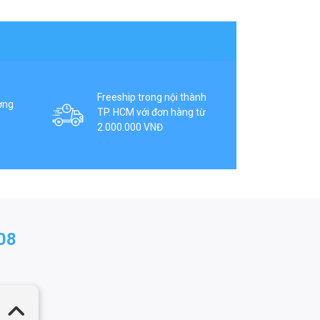
Freeship trong nội thành
ợng
TP. HCM với đơn hàng từ
2.000.000 VNĐ
08