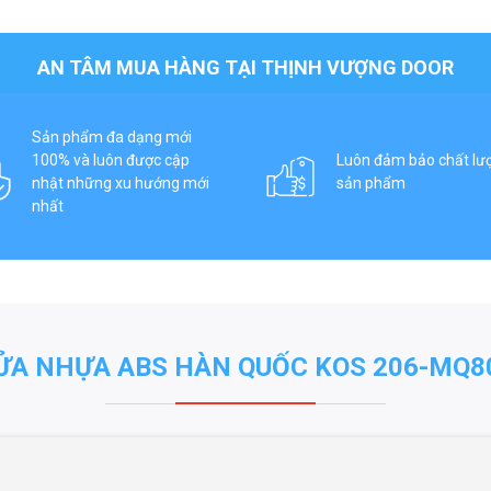
AN TÂM MUA HÀNG TẠI THỊNH VƯỢNG DOOR
Sản phẩm đa dạng mới
100% và luôn được cập
Luôn đảm bảo chất lư
nhật những xu hướng mới
sản phẩm
nhất
ỬA NHỰA ABS HÀN QUỐC KOS 206-MQ8