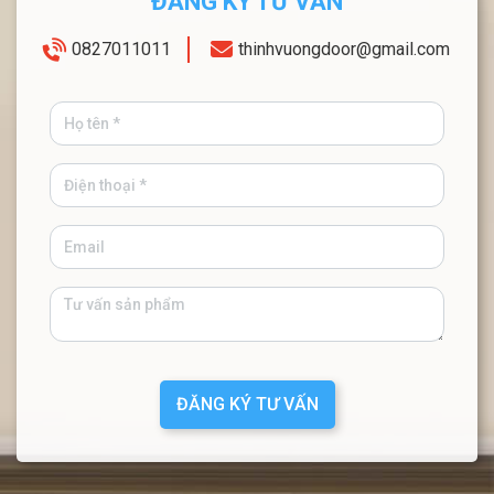
ĐĂNG KÝ TƯ VẤN
0827011011
thinhvuongdoor@gmail.com
ĐĂNG KÝ TƯ VẤN