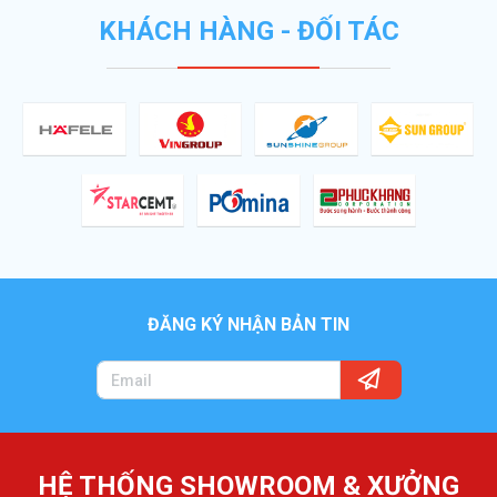
KHÁCH HÀNG - ĐỐI TÁC
ĐĂNG KÝ NHẬN BẢN TIN
HỆ THỐNG SHOWROOM & XƯỞNG