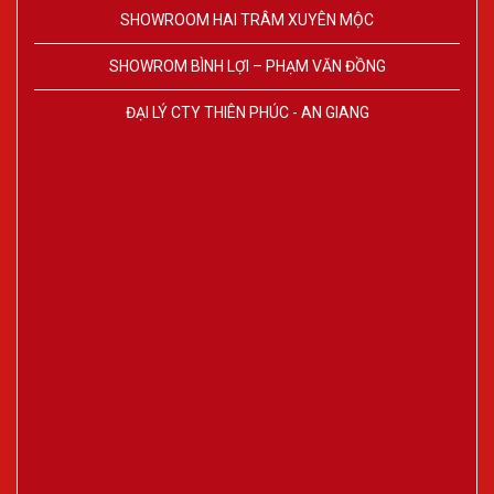
SHOWROOM HAI TRÂM XUYÊN MỘC
SHOWROM BÌNH LỢI – PHẠM VĂN ĐỒNG
ĐẠI LÝ CTY THIÊN PHÚC - AN GIANG