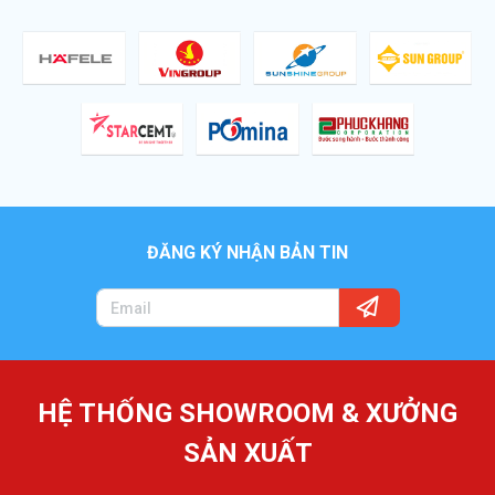
ĐĂNG KÝ NHẬN BẢN TIN
HỆ THỐNG SHOWROOM & XƯỞNG
SẢN XUẤT